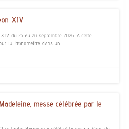
éon XIV
n XIV du 25 au 28 septembre 2026. À cette
our lui transmettre dans un
 Madeleine, messe célébrée par le
re Christophe Barwang a célébré la messe. Venu du