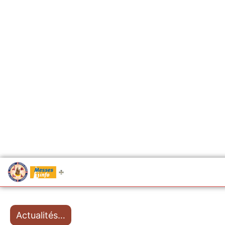
.....
Messes
Actualités…