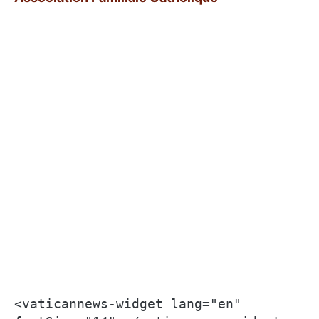
<vaticannews-widget lang="en" 