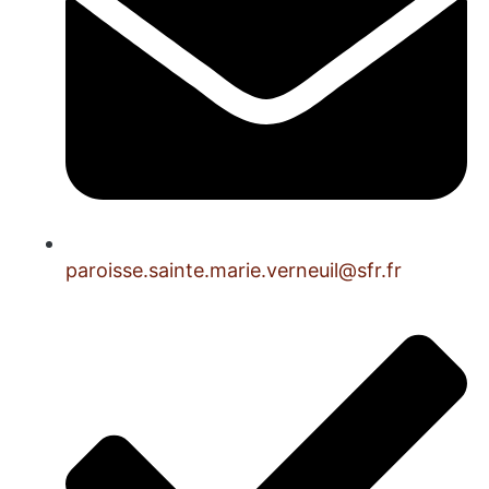
@liuenrev.eiram.etnias.essiorap
rf.rfs