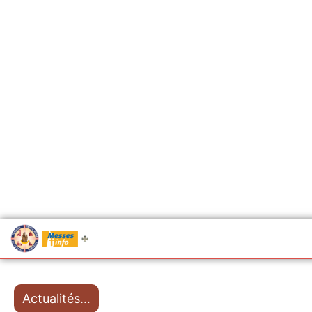
.....
Messes
Actualités…