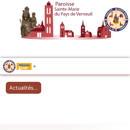
.....
Messes
Actualités…