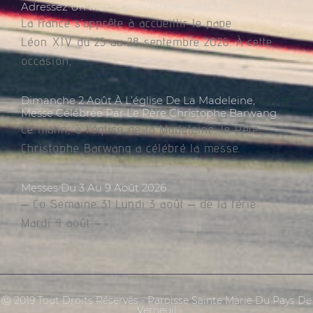
Adressez Un Message Au Pape Léon XIV
La France s’apprête à accueillir le pape
Léon XIV du 25 au 28 septembre 2026. À cette
occasion,
Dimanche 2 Août À L’église De La Madeleine,
Messe Célébrée Par Le Père Christophe Barwang
Ce matin, à l’église de la Madeleine, le Père
Christophe Barwang a célébré la messe.
Messes Du 3 Au 9 Août 2026
– Co Semaine 31 Lundi 3 août – de la férie
Mardi 4 août –
Ⓒ 2019 Tout Droits Réservés - Paroisse Sainte Marie Du Pays De
Verneuil