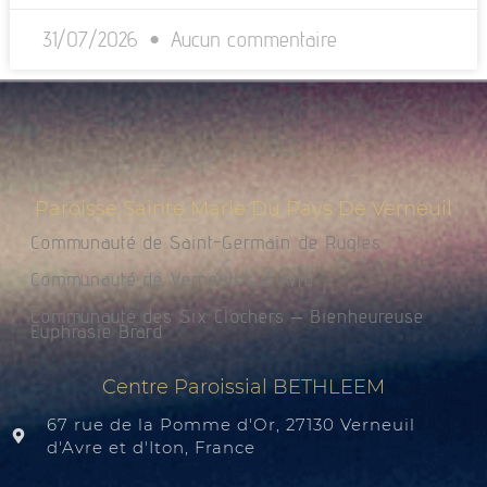
31/07/2026
Aucun commentaire
Paroisse Sainte Marie Du Pays De Verneuil
Communauté de Saint-Germain de Rugles
Communauté de Verneuil sur Avre
Communauté des Six Clochers – Bienheureuse
Euphrasie Brard
Centre Paroissial BETHLEEM
67 rue de la Pomme d'Or, 27130 Verneuil
d'Avre et d'Iton, France