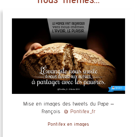
Mise en images des tweets du Pape –
François
@ Pontifex_fr
Pontifex en images