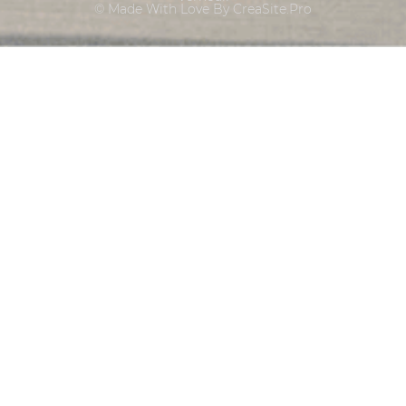
© Made With Love By CreaSite.Pro