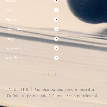
Diocèse
Curé
Paroisse
Fête chrétienne
Liturgie
Sacrements
Saint(e)s
Actualités
Infolettre Du 7 Août 2026
INFOLETTRE | Pas reçu ou pas encore inscrit à
l’infolettre paroissiale ? Consultez-la en cliquant