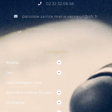
02.32.32.06.56
@liuenrev.eiram.etnias.essiorap
rf.rfs
Permanences accueil paroissiale
Mardi au samedi de 9:30 à 12:00
Catégories
Actualités
Liens
Église catholique en France
Apprendre et s’informer (Dossiers)
Christianisme