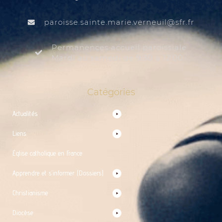
@liuenrev.eiram.etnias.essiorap
rf.rfs
Permanences accueil paroissiale
Mardi au samedi de 9:30 à 12:00
Catégories
Actualités
Liens
Église catholique en France
Apprendre et s’informer (Dossiers)
Christianisme
Diocèse