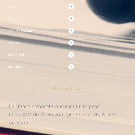
Curé
Paroisse
Fête chrétienne
Liturgie
Sacrements
Saint(e)s
Actualités
Adressez Un Message Au Pape Léon XIV
La France s’apprête à accueillir le pape
Léon XIV du 25 au 28 septembre 2026. À cette
occasion,