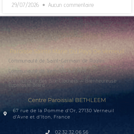
29/07/2026
Aucun commentaire
Paroisse Sainte Marie Du Pays De Verneuil
Communauté de Saint-Germain de Rugles
Communauté de Verneuil sur Avre
Communauté des Six Clochers – Bienheureuse
Euphrasie Brard
Centre Paroissial BETHLEEM
67 rue de la Pomme d'Or, 27130 Verneuil
d'Avre et d'Iton, France
02.32.32.06.56