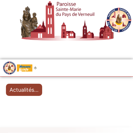
.....
Messes
Actualités…