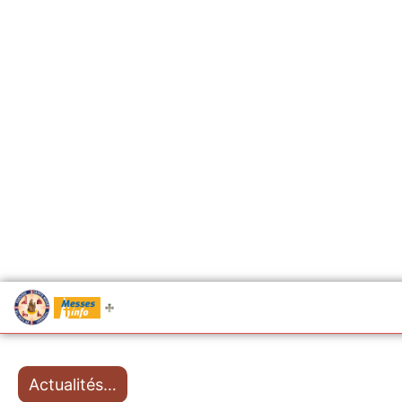
.....
Messes
Actualités…