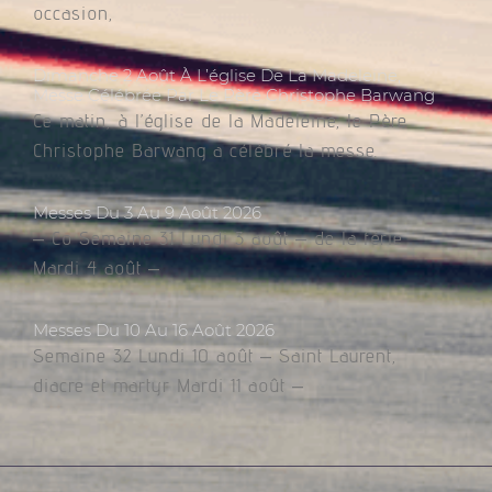
occasion,
Dimanche 2 Août À L’église De La Madeleine,
Messe Célébrée Par Le Père Christophe Barwang
Ce matin, à l’église de la Madeleine, le Père
Christophe Barwang a célébré la messe.
Messes Du 3 Au 9 Août 2026
– Co Semaine 31 Lundi 3 août – de la férie
Mardi 4 août –
Messes Du 10 Au 16 Août 2026
Semaine 32 Lundi 10 août – Saint Laurent,
diacre et martyr Mardi 11 août –