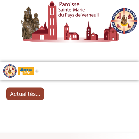
.....
Messes
Actualités…