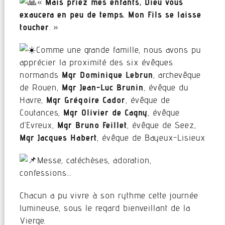
«
Mais priez mes enfants, Dieu vous
exaucera en peu de temps. Mon Fils se laisse
toucher
. »
Comme une grande famille, nous avons pu
apprécier la proximité des six évêques
normands
Mgr Dominique Lebrun
, archevêque
de Rouen,
Mgr Jean-Luc Brunin
, évêque du
Havre,
Mgr Grégoire Cador
, évêque de
Coutances,
Mgr Olivier de Cagny
, évêque
d’Evreux,
Mgr Bruno Feillet
, évêque de Seez,
Mgr Jacques Habert
, évêque de Bayeux-Lisieux
Messe, catéchèses, adoration,
confessions…
Chacun a pu vivre à son rythme cette journée
lumineuse, sous le regard bienveillant de la
Vierge.