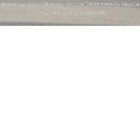
Ⓒ 2019 Tout Droits Réservés - Paroisse Sainte Marie Du Pays De
Verneuil
© Made With Love By CreaSite.Pro