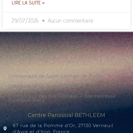
LIRE LA SUITE »
29/07/2026
Aucun commentaire
Paroisse Sainte Marie Du Pays De Verneuil
Communauté de Saint-Germain de Rugles
Communauté de Verneuil sur Avre
Communauté des Six Clochers – Bienheureuse
Euphrasie Brard
Centre Paroissial BETHLEEM
67 rue de la Pomme d'Or, 27130 Verneuil
d'Avre et d'Iton, France