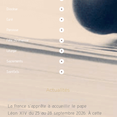
Diocèse
Curé
Paroisse
Fête chrétienne
Liturgie
Sacrements
Saint(e)s
Actualités
Adressez Un Message Au Pape Léon XIV
La France s’apprête à accueillir le pape
Léon XIV du 25 au 28 septembre 2026. À cette