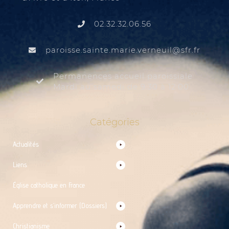
02.32.32.06.56
@liuenrev.eiram.etnias.essiorap
rf.rfs
Permanences accueil paroissiale
Mardi au samedi de 9:30 à 12:00
Catégories
Actualités
Liens
Église catholique en France
Apprendre et s’informer (Dossiers)
Christianisme