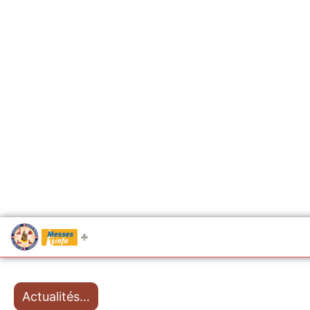
.....
Messes
Actualités…