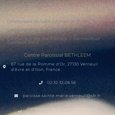
Paroisse Sainte Marie Du Pays De Verneuil
Communauté de Saint-Germain de Rugles
Communauté de Verneuil sur Avre
Communauté des Six Clochers – Bienheureuse
Euphrasie Brard
Centre Paroissial BETHLEEM
67 rue de la Pomme d'Or, 27130 Verneuil
d'Avre et d'Iton, France
02.32.32.06.56
@liuenrev.eiram.etnias.essiorap
rf.rfs
Permanences accueil paroissiale
Mardi au samedi de 9:30 à 12:00