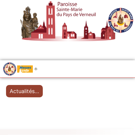
.....
Messes
Actualités…