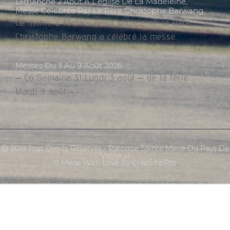
Dimanche 2 Août À L’église De La Madeleine,
Messe Célébrée Par Le Père Christophe Barwang
Ce matin, à l’église de la Madeleine, le Père
Christophe Barwang a célébré la messe.
Messes Du 3 Au 9 Août 2026
– Co Semaine 31 Lundi 3 août – de la férie
Mardi 4 août –
Ⓒ 2019 Tout Droits Réservés - Paroisse Sainte Marie Du Pays De
Verneuil
© Made With Love By CreaSite.Pro