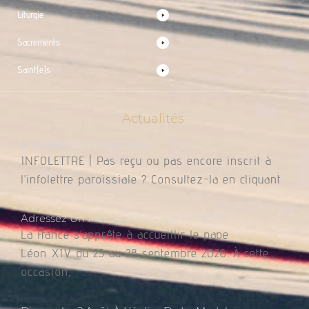
Liturgie
Sacrements
Saint(e)s
Actualités
Infolettre Du 7 Août 2026
INFOLETTRE | Pas reçu ou pas encore inscrit à
l’infolettre paroissiale ? Consultez-la en cliquant
Adressez Un Message Au Pape Léon XIV
La France s’apprête à accueillir le pape
Léon XIV du 25 au 28 septembre 2026. À cette
occasion,