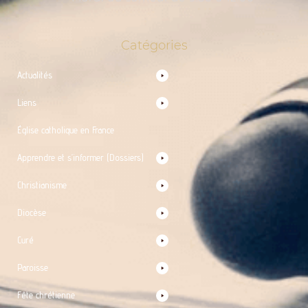
Catégories
Actualités
Liens
Église catholique en France
Apprendre et s’informer (Dossiers)
Christianisme
Diocèse
Curé
Paroisse
Fête chrétienne