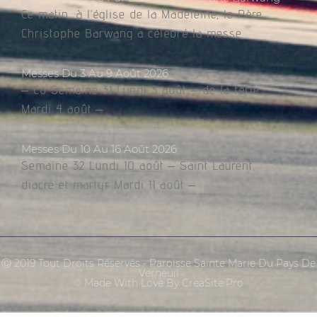
Ce matin, à l’église de la Madeleine, le Père
Christophe Barwang a célébré la messe.
Messes Du 3 Au 9 Août 2026
– Co Semaine 31 Lundi 3 août – de la férie
Mardi 4 août –
Messes Du 10 Au 16 Août 2026
Semaine 32 Lundi 10 août – Saint Laurent,
diacre et martyr Mardi 11 août –
Ⓒ 2019 Tout Droits Réservés - Paroisse Sainte Marie Du Pays De
Verneuil
© Made With Love By CreaSite.Pro