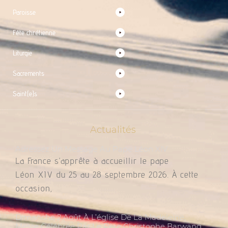
Paroisse
Fête chrétienne
Liturgie
Sacrements
Saint(e)s
Actualités
Adressez Un Message Au Pape Léon XIV
La France s’apprête à accueillir le pape
Léon XIV du 25 au 28 septembre 2026. À cette
occasion,
Dimanche 2 Août À L’église De La Madeleine,
Messe Célébrée Par Le Père Christophe Barwang