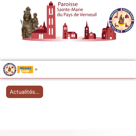
.....
Messes
Actualités…