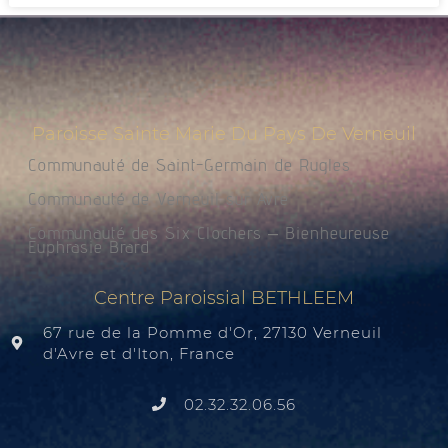
Paroisse Sainte Marie Du Pays De Verneuil
Communauté de Saint-Germain de Rugles
Communauté de Verneuil sur Avre
Communauté des Six Clochers – Bienheureuse
Euphrasie Brard
Centre Paroissial BETHLEEM
67 rue de la Pomme d'Or, 27130 Verneuil
d'Avre et d'Iton, France
02.32.32.06.56