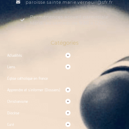
@liuenrev.eiram.etnias.essiorap
rf.rfs
Permanences accueil paroissiale
Mardi au samedi de 9:30 à 12:00
Catégories
Actualités
Liens
Église catholique en France
Apprendre et s’informer (Dossiers)
Christianisme
Diocèse
Curé