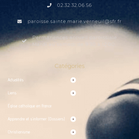
02.32.32.06.56
@liuenrev.eiram.etnias.essiorap
rf.rfs
Permanences accueil paroissiale
Mardi au samedi de 9:30 à 12:00
Catégories
Actualités
Liens
Église catholique en France
Apprendre et s’informer (Dossiers)
Christianisme