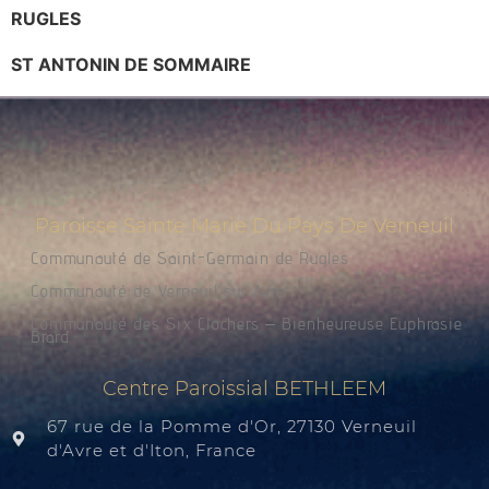
RUGLES
ST ANTONIN DE SOMMAIRE
Paroisse Sainte Marie Du Pays De Verneuil
Communauté de Saint-Germain de Rugles
Communauté de Verneuil sur Avre
Communauté des Six Clochers – Bienheureuse Euphrasie
Brard
Centre Paroissial BETHLEEM
67 rue de la Pomme d'Or, 27130 Verneuil
d'Avre et d'Iton, France