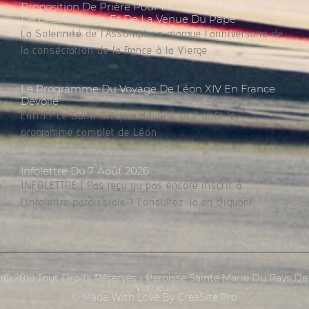
Proposition De Prière Pour La France À L’occasion
De L’Assomption Et De La Venue Du Pape
La Solennité de l’Assomption marque l’anniversaire de
la consécration de la France à la Vierge
Le Programme Du Voyage De Léon XIV En France
Dévoilé
Enfin ! Le Saint Siège a dévoilé ce 7 août le
programme complet de Léon
Infolettre Du 7 Août 2026
INFOLETTRE | Pas reçu ou pas encore inscrit à
l’infolettre paroissiale ? Consultez-la en cliquant
Ⓒ 2019 Tout Droits Réservés - Paroisse Sainte Marie Du Pays De
Verneuil
© Made With Love By CreaSite.Pro