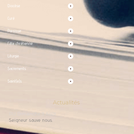
Diocèse
Curé
Paroisse
Fête chrétienne
Liturgie
Sacrements
Saint(e)s
Actualités
PU Dimanche 9 Août
Seigneur sauve nous.