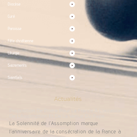
Diocèse
Curé
Paroisse
Fête chrétienne
Liturgie
Sacrements
Saint(e)s
Actualités
Proposition De Prière Pour La France À L’occasion
De L’Assomption Et De La Venue Du Pape
La Solennité de l’Assomption marque
l’anniversaire de la consécration de la France à