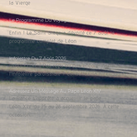
la Vierge
Le Programme Du Voyage De Léon XIV En France
Dévoilé
Enfin ! Le Saint Siège a dévoilé ce 7 août le
programme complet de Léon
Infolettre Du 7 Août 2026
INFOLETTRE | Pas reçu ou pas encore inscrit à
l’infolettre paroissiale ? Consultez-la en cliquant
Adressez Un Message Au Pape Léon XIV
La France s’apprête à accueillir le pape
Léon XIV du 25 au 28 septembre 2026. À cette
occasion,