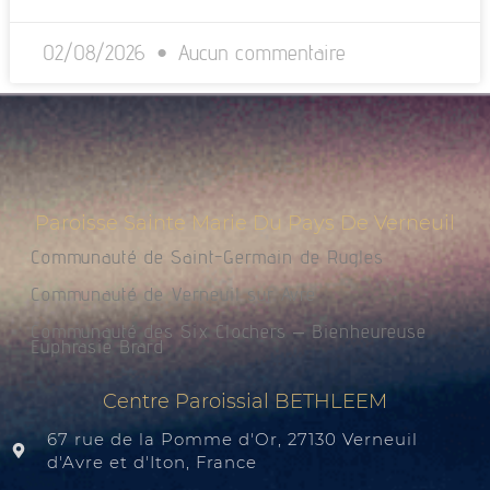
02/08/2026
Aucun commentaire
Paroisse Sainte Marie Du Pays De Verneuil
Communauté de Saint-Germain de Rugles
Communauté de Verneuil sur Avre
Communauté des Six Clochers – Bienheureuse
Euphrasie Brard
Centre Paroissial BETHLEEM
67 rue de la Pomme d'Or, 27130 Verneuil
d'Avre et d'Iton, France