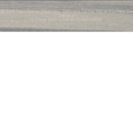
Ⓒ 2019 Tout Droits Réservés - Paroisse Sainte Marie Du Pays De
Verneuil
© Made With Love By CreaSite.Pro