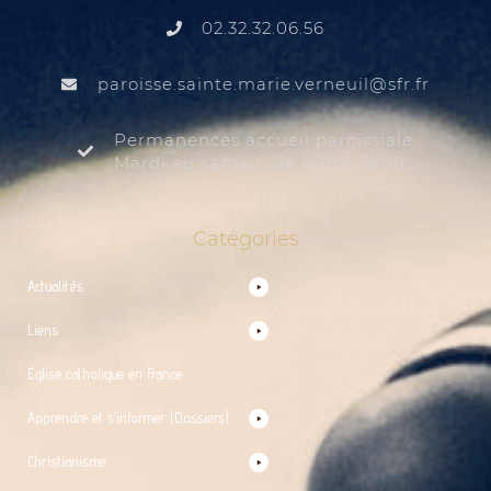
02.32.32.06.56
@liuenrev.eiram.etnias.essiorap
rf.rfs
Permanences accueil paroissiale
Mardi au samedi de 9:30 à 12:00
Catégories
Actualités
Liens
Église catholique en France
Apprendre et s’informer (Dossiers)
Christianisme