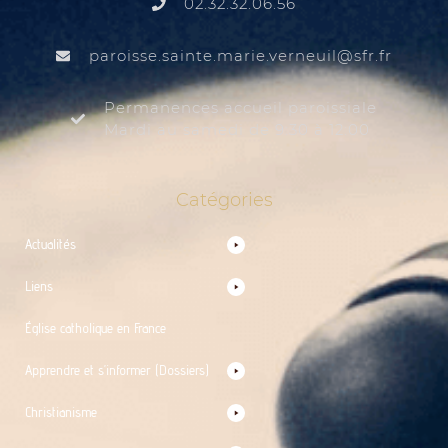
02.32.32.06.56
@liuenrev.eiram.etnias.essiorap
rf.rfs
Permanences accueil paroissiale
Mardi au samedi de 9:30 à 12:00
Catégories
Actualités
Liens
Église catholique en France
Apprendre et s’informer (Dossiers)
Christianisme