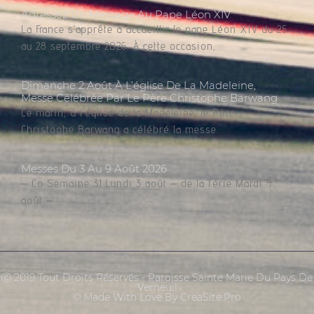
Adressez Un Message Au Pape Léon XIV
La France s’apprête à accueillir le pape Léon XIV du 25
au 28 septembre 2026. À cette occasion,
Dimanche 2 Août À L’église De La Madeleine,
Messe Célébrée Par Le Père Christophe Barwang
Ce matin, à l’église de la Madeleine, le Père
Christophe Barwang a célébré la messe.
Messes Du 3 Au 9 Août 2026
– Co Semaine 31 Lundi 3 août – de la férie Mardi 4
août –
Ⓒ 2019 Tout Droits Réservés - Paroisse Sainte Marie Du Pays De
Verneuil
© Made With Love By CreaSite.Pro