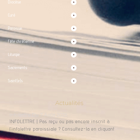
Diocèse
Curé
Paroisse
Fête chrétienne
Liturgie
Sacrements
Saint(e)s
Actualités
Infolettre Du 7 Août 2026
INFOLETTRE | Pas reçu ou pas encore inscrit à
l’infolettre paroissiale ? Consultez-la en cliquant