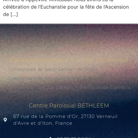
célébration de l’Eucharistie pour la fête de l’Ascension
de […]
Paroisse Sainte Marie Du Pays De Verneuil
Communauté de Saint-Germain de Rugles
Communauté de Verneuil sur Avre
Communauté des Six Clochers – Bienheureuse Euphrasie
Brard
Centre Paroissial BETHLEEM
67 rue de la Pomme d'Or, 27130 Verneuil
d'Avre et d'Iton, France