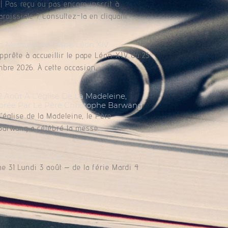
 Pas reçu ou pas encore inscrit à
paroissiale ? Consultez-la en cliquant
n Message Au Pape Léon XIV
apprête à accueillir le pape Léon XIV du 25
bre 2026. À cette occasion,
Août À L’église De La Madeleine,
brée Par Le Père Christophe Barwang
l’église de la Madeleine, le Père
Barwang a célébré la messe.
3 Au 9 Août 2026
e 31 Lundi 3 août – de la férie Mardi 4