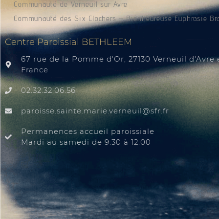
Communauté de Verneuil sur Avre
Communauté des Six Clochers – Bienheureuse Euphrasie Br
Centre Paroissial BETHLEEM
67 rue de la Pomme d'Or, 27130 Verneuil d'Avre e
France
02.32.32.06.56
@liuenrev.eiram.etnias.essiorap
rf.rfs
Permanences accueil paroissiale
Mardi au samedi de 9:30 à 12:00