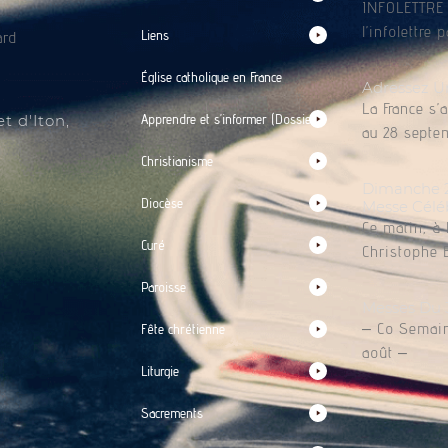
INFOLETTRE |
l’infolettre 
Liens
ard
Église catholique en France
Adressez U
La France s’
t d'Iton,
Apprendre et s’informer (Dossiers)
au 28 septem
Christianisme
Dimanche 2 
Diocèse
Messe Célé
Ce matin, à 
Curé
Christophe 
Paroisse
Messes Du 
– Co Semain
Fête chrétienne
août –
Liturgie
Sacrements