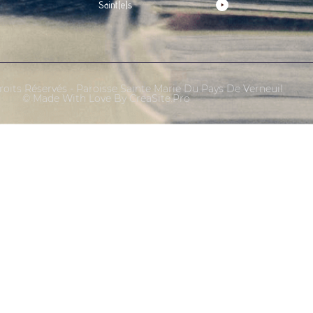
Saint(e)s
oits Réservés - Paroisse Sainte Marie Du Pays De Verneuil
© Made With Love By CreaSite.Pro