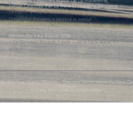
Dimanche 2 Août À L’église De La Madeleine,
Messe Célébrée Par Le Père Christophe Barwang
Ce matin, à l’église de la Madeleine, le Père
Christophe Barwang a célébré la messe.
Messes Du 3 Au 9 Août 2026
– Co Semaine 31 Lundi 3 août – de la férie Mardi 4
août –
Ⓒ 2019 Tout Droits Réservés - Paroisse Sainte Marie Du Pays De
Verneuil
© Made With Love By CreaSite.Pro