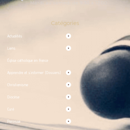
Mardi au samedi de 9:30 à 12:00
Catégories
Actualités
Liens
Église catholique en France
Apprendre et s’informer (Dossiers)
Christianisme
Diocèse
Curé
Paroisse