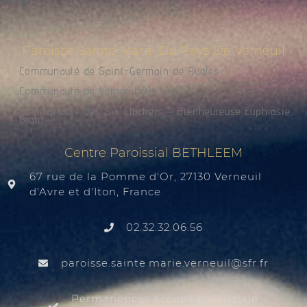
Paroisse Sainte Marie Du Pays De Verneuil
Communauté de Saint-Germain de Rugles
Communauté de Verneuil sur Avre
Communauté des Six Clochers – Bienheureuse Euphrasie
Brard
Centre Paroissial BETHLEEM
67 rue de la Pomme d'Or, 27130 Verneuil
d'Avre et d'Iton, France
02.32.32.06.56
@liuenrev.eiram.etnias.essiorap
rf.rfs
Permanences accueil paroissiale