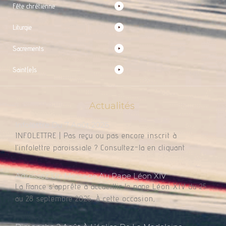
Fête chrétienne
Liturgie
Sacrements
Saint(e)s
Actualités
Infolettre Du 7 Août 2026
INFOLETTRE | Pas reçu ou pas encore inscrit à
l’infolettre paroissiale ? Consultez-la en cliquant
Adressez Un Message Au Pape Léon XIV
La France s’apprête à accueillir le pape Léon XIV du 25
au 28 septembre 2026. À cette occasion,