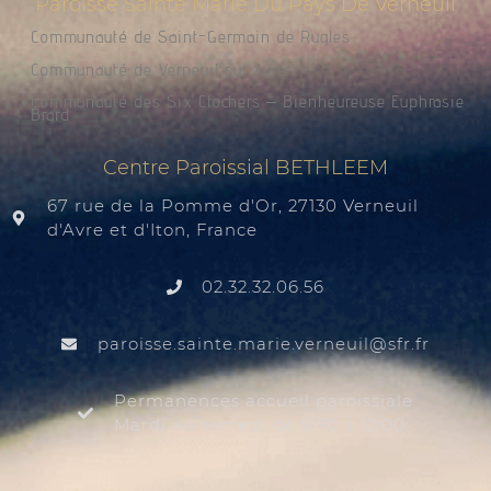
Paroisse Sainte Marie Du Pays De Verneuil
Communauté de Saint-Germain de Rugles
Communauté de Verneuil sur Avre
Communauté des Six Clochers – Bienheureuse Euphrasie
Brard
Centre Paroissial BETHLEEM
67 rue de la Pomme d'Or, 27130 Verneuil
d'Avre et d'Iton, France
02.32.32.06.56
@liuenrev.eiram.etnias.essiorap
rf.rfs
Permanences accueil paroissiale
Mardi au samedi de 9:30 à 12:00