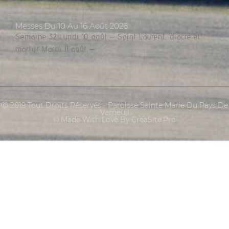
Messes Du 10 Au 16 Août 2026
Semaine 32 Lundi 10 août – Saint Laurent, diacre et
martyr Mardi 11 août –
Ⓒ 2019 Tout Droits Réservés - Paroisse Sainte Marie Du Pays De
Verneuil
© Made With Love By CreaSite.Pro