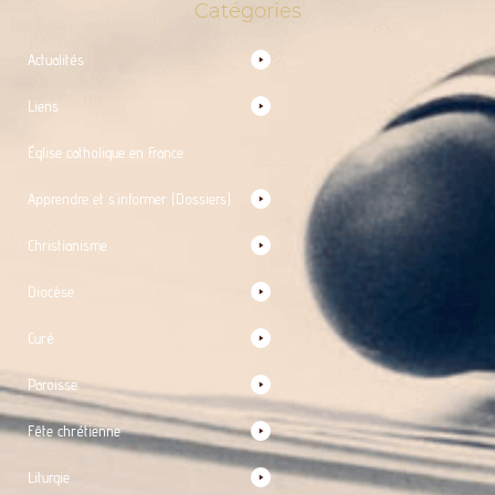
Catégories
Actualités
Liens
Église catholique en France
Apprendre et s’informer (Dossiers)
Christianisme
Diocèse
Curé
Paroisse
Fête chrétienne
Liturgie