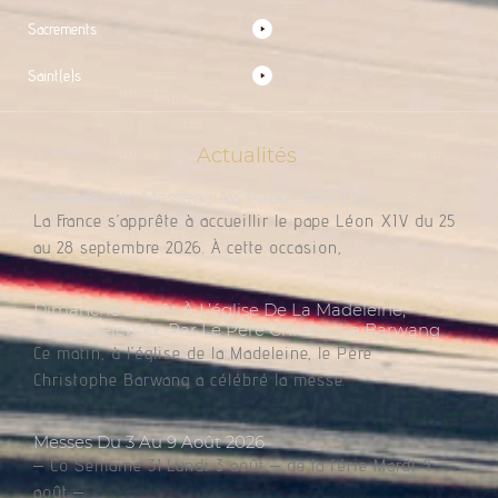
Sacrements
Saint(e)s
Actualités
Adressez Un Message Au Pape Léon XIV
La France s’apprête à accueillir le pape Léon XIV du 25
au 28 septembre 2026. À cette occasion,
Dimanche 2 Août À L’église De La Madeleine,
Messe Célébrée Par Le Père Christophe Barwang
Ce matin, à l’église de la Madeleine, le Père
Christophe Barwang a célébré la messe.
Messes Du 3 Au 9 Août 2026
– Co Semaine 31 Lundi 3 août – de la férie Mardi 4
août –