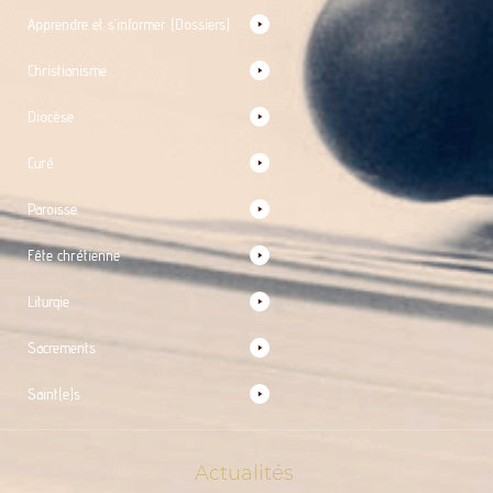
Apprendre et s’informer (Dossiers)
Christianisme
Diocèse
Curé
Paroisse
Fête chrétienne
Liturgie
Sacrements
Saint(e)s
Actualités