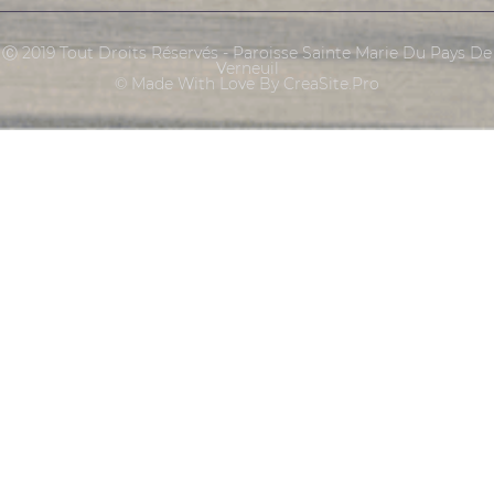
Ⓒ 2019 Tout Droits Réservés - Paroisse Sainte Marie Du Pays De
Verneuil
© Made With Love By CreaSite.Pro