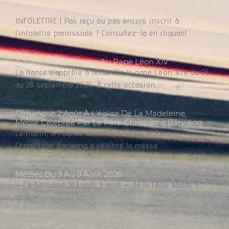
Infolettre Du 7 Août 2026
INFOLETTRE | Pas reçu ou pas encore inscrit à
l’infolettre paroissiale ? Consultez-la en cliquant
Adressez Un Message Au Pape Léon XIV
La France s’apprête à accueillir le pape Léon XIV du 25
au 28 septembre 2026. À cette occasion,
Dimanche 2 Août À L’église De La Madeleine,
Messe Célébrée Par Le Père Christophe Barwang
Ce matin, à l’église de la Madeleine, le Père
Christophe Barwang a célébré la messe.
Messes Du 3 Au 9 Août 2026
– Co Semaine 31 Lundi 3 août – de la férie Mardi 4
août –