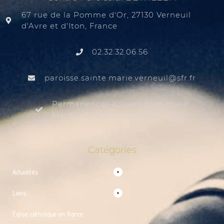
67 rue de la Pomme d'Or, 27130 Verneuil
d'Avre et d'Iton, France
02.32.32.06.56
@liuenrev.eiram.etnias.essiorap
rf.rfs
Permanences accueil paroissiale
Mardi au samedi de 9:30 à 12:00
Catégories
Actualités
Liens
Église catholique en France