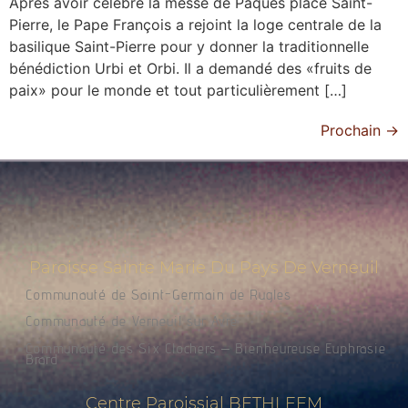
Après avoir célébré la messe de Pâques place Saint-
Pierre, le Pape François a rejoint la loge centrale de la
basilique Saint-Pierre pour y donner la traditionnelle
bénédiction Urbi et Orbi. Il a demandé des «fruits de
paix» pour le monde et tout particulièrement […]
Prochain
→
Paroisse Sainte Marie Du Pays De Verneuil
Communauté de Saint-Germain de Rugles
Communauté de Verneuil sur Avre
Communauté des Six Clochers – Bienheureuse Euphrasie
Brard
Centre Paroissial BETHLEEM