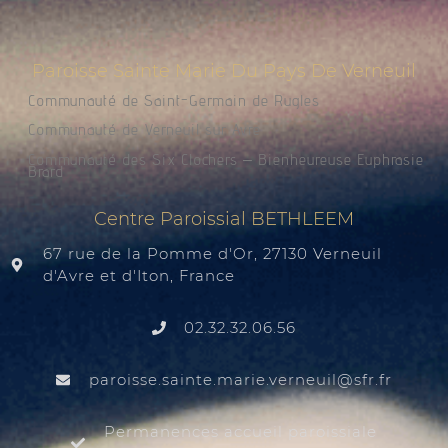
Paroisse Sainte Marie Du Pays De Verneuil
Communauté de Saint-Germain de Rugles
Communauté de Verneuil sur Avre
Communauté des Six Clochers – Bienheureuse Euphrasie
Brard
Centre Paroissial BETHLEEM
67 rue de la Pomme d'Or, 27130 Verneuil
d'Avre et d'Iton, France
02.32.32.06.56
@liuenrev.eiram.etnias.essiorap
rf.rfs
Permanences accueil paroissiale