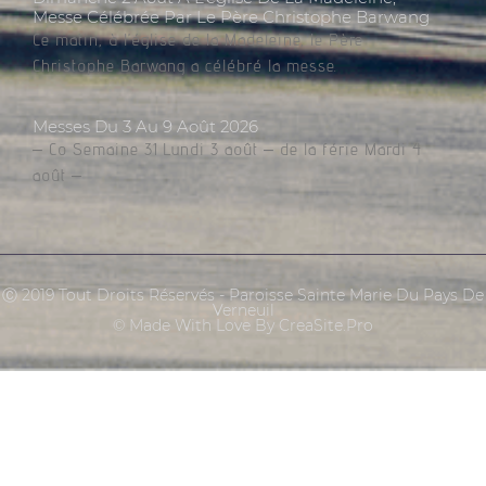
Messe Célébrée Par Le Père Christophe Barwang
Ce matin, à l’église de la Madeleine, le Père
Christophe Barwang a célébré la messe.
Messes Du 3 Au 9 Août 2026
– Co Semaine 31 Lundi 3 août – de la férie Mardi 4
août –
Ⓒ 2019 Tout Droits Réservés - Paroisse Sainte Marie Du Pays De
Verneuil
© Made With Love By CreaSite.Pro