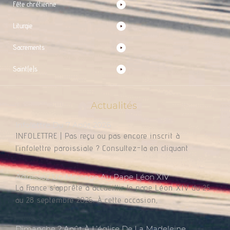
Fête chrétienne
Liturgie
Sacrements
Saint(e)s
Actualités
Infolettre Du 7 Août 2026
INFOLETTRE | Pas reçu ou pas encore inscrit à
l’infolettre paroissiale ? Consultez-la en cliquant
Adressez Un Message Au Pape Léon XIV
La France s’apprête à accueillir le pape Léon XIV du 25
au 28 septembre 2026. À cette occasion,
Dimanche 2 Août À L’église De La Madeleine,