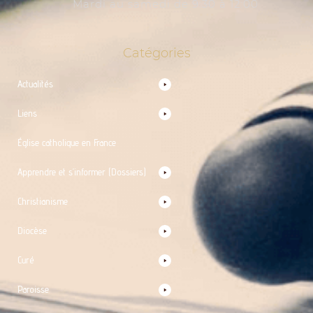
Mardi au samedi de 9:30 à 12:00
Catégories
Actualités
Liens
Église catholique en France
Apprendre et s’informer (Dossiers)
Christianisme
Diocèse
Curé
Paroisse