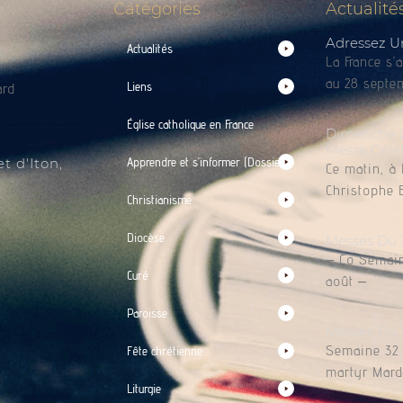
Catégories
Actualité
Adressez U
Actualités
La France s’
au 28 septem
Liens
ard
Église catholique en France
Dimanche 2 
Messe Célé
t d'Iton,
Apprendre et s’informer (Dossiers)
Ce matin, à 
Christophe 
Christianisme
Diocèse
Messes Du 
– Co Semain
Curé
août –
Paroisse
Messes Du 
Semaine 32 L
Fête chrétienne
martyr Mardi
Liturgie