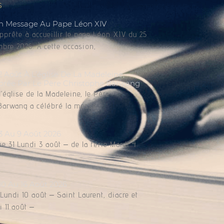
s
n Message Au Pape Léon XIV
apprête à accueillir le pape Léon XIV du 25
bre 2026. À cette occasion,
Août À L’église De La Madeleine,
brée Par Le Père Christophe Barwang
l’église de la Madeleine, le Père
Barwang a célébré la messe.
3 Au 9 Août 2026
e 31 Lundi 3 août – de la férie Mardi 4
10 Au 16 Août 2026
undi 10 août – Saint Laurent, diacre et
 11 août –