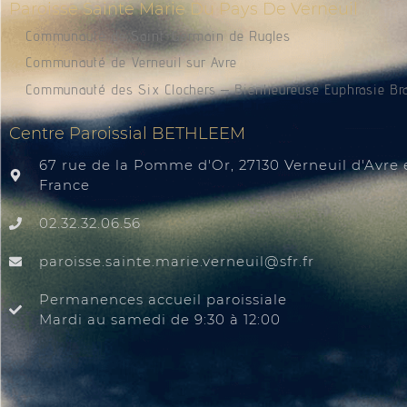
Paroisse Sainte Marie Du Pays De Verneuil
Communauté de Saint-Germain de Rugles
Communauté de Verneuil sur Avre
Communauté des Six Clochers – Bienheureuse Euphrasie Br
Centre Paroissial BETHLEEM
67 rue de la Pomme d'Or, 27130 Verneuil d'Avre e
France
02.32.32.06.56
@liuenrev.eiram.etnias.essiorap
rf.rfs
Permanences accueil paroissiale
Mardi au samedi de 9:30 à 12:00