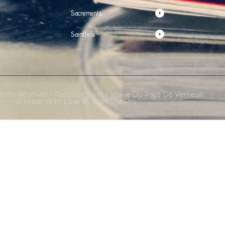
Sacrements
Saint(e)s
oits Réservés - Paroisse Sainte Marie Du Pays De Verneuil
© Made With Love By CreaSite.Pro