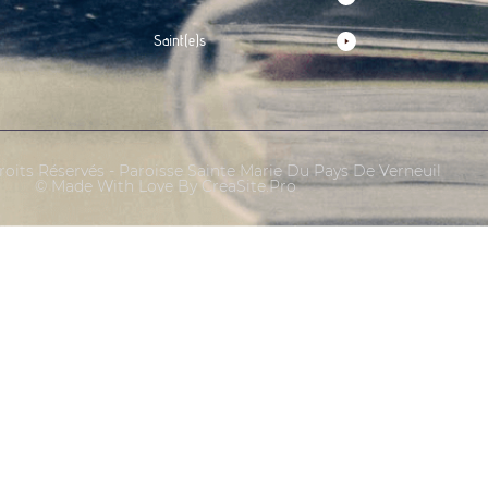
Saint(e)s
oits Réservés - Paroisse Sainte Marie Du Pays De Verneuil
© Made With Love By CreaSite.Pro