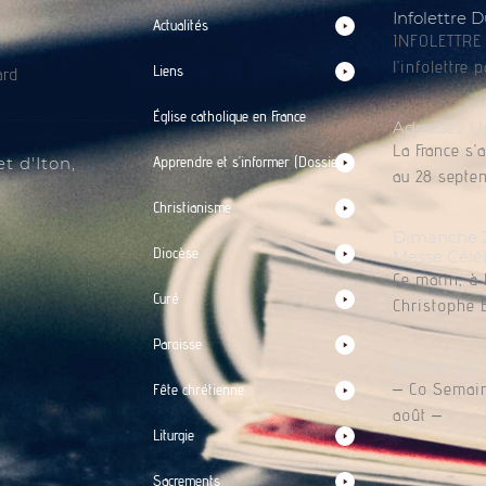
Infolettre 
Actualités
INFOLETTRE |
l’infolettre 
Liens
ard
Église catholique en France
Adressez U
La France s’
t d'Iton,
Apprendre et s’informer (Dossiers)
au 28 septem
Christianisme
Dimanche 2 
Diocèse
Messe Célé
Ce matin, à 
Curé
Christophe 
Paroisse
Messes Du 
– Co Semain
Fête chrétienne
août –
Liturgie
Sacrements