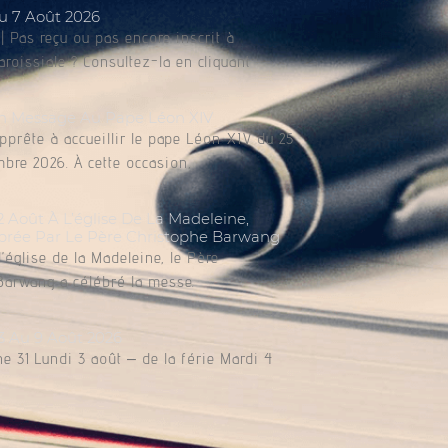
Du 7 Août 2026
 Pas reçu ou pas encore inscrit à
paroissiale ? Consultez-la en cliquant
n Message Au Pape Léon XIV
apprête à accueillir le pape Léon XIV du 25
bre 2026. À cette occasion,
Août À L’église De La Madeleine,
brée Par Le Père Christophe Barwang
l’église de la Madeleine, le Père
Barwang a célébré la messe.
3 Au 9 Août 2026
e 31 Lundi 3 août – de la férie Mardi 4