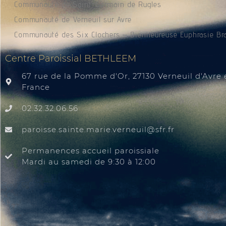
Communauté de Saint-Germain de Rugles
Communauté de Verneuil sur Avre
Communauté des Six Clochers – Bienheureuse Euphrasie Br
Centre Paroissial BETHLEEM
67 rue de la Pomme d'Or, 27130 Verneuil d'Avre e
France
02.32.32.06.56
@liuenrev.eiram.etnias.essiorap
rf.rfs
Permanences accueil paroissiale
Mardi au samedi de 9:30 à 12:00