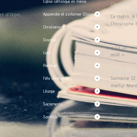
Église catholique en France
Dimanche 2 
Messe Célé
t d'Iton,
Apprendre et s’informer (Dossiers)
Ce matin, à 
Christophe 
Christianisme
Diocèse
Messes Du 
– Co Semain
Curé
août –
Paroisse
Messes Du 
Semaine 32 L
Fête chrétienne
martyr Mardi
Liturgie
Sacrements
Saint(e)s