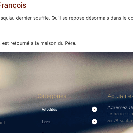
François
jusqu’au dernier souffle. Qu’il se repose désormais dans le 
 est retourné à la maison du Père.
Catégories
Actualité
Adressez U
Actualités
La France s’
au 28 septem
Liens
ard