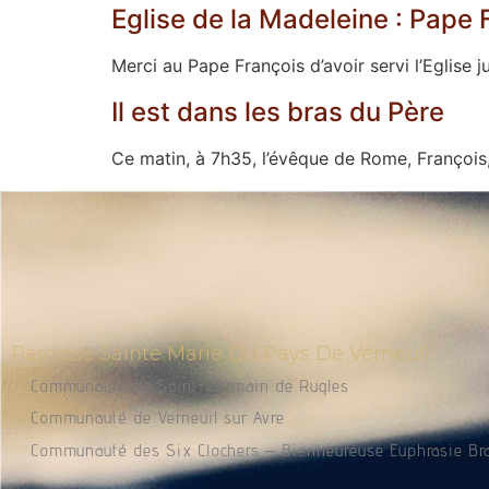
Eglise de la Madeleine : Pape 
Merci au Pape François d’avoir servi l’Eglise 
Il est dans les bras du Père
Ce matin, à 7h35, l’évêque de Rome, François,
Paroisse Sainte Marie Du Pays De Verneuil
Communauté de Saint-Germain de Rugles
Communauté de Verneuil sur Avre
Communauté des Six Clochers – Bienheureuse Euphrasie Br