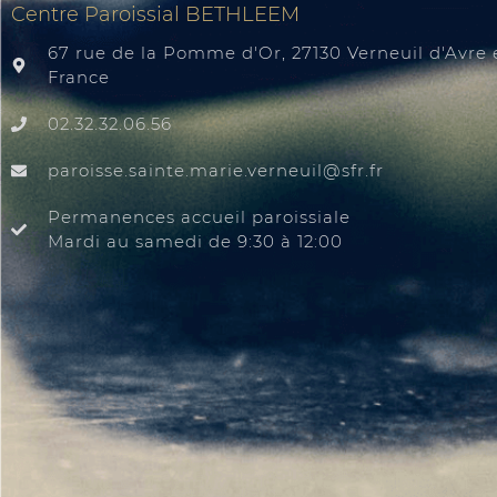
Centre Paroissial BETHLEEM
67 rue de la Pomme d'Or, 27130 Verneuil d'Avre e
France
02.32.32.06.56
@liuenrev.eiram.etnias.essiorap
rf.rfs
Permanences accueil paroissiale
Mardi au samedi de 9:30 à 12:00