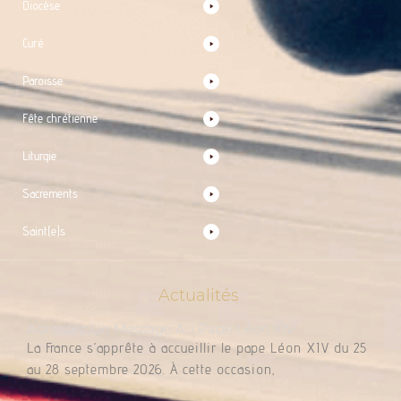
Diocèse
Curé
Paroisse
Fête chrétienne
Liturgie
Sacrements
Saint(e)s
Actualités
Adressez Un Message Au Pape Léon XIV
La France s’apprête à accueillir le pape Léon XIV du 25
au 28 septembre 2026. À cette occasion,