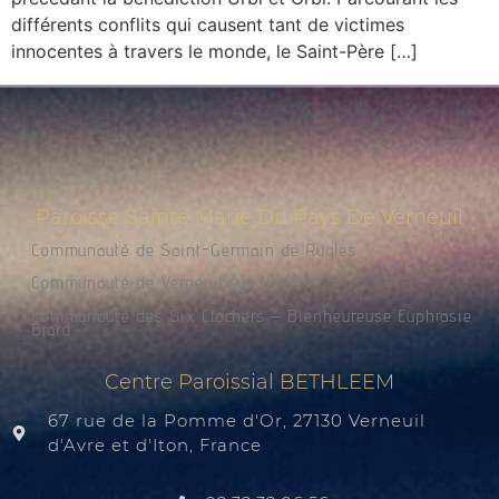
différents conflits qui causent tant de victimes
innocentes à travers le monde, le Saint-Père […]
Paroisse Sainte Marie Du Pays De Verneuil
Communauté de Saint-Germain de Rugles
Communauté de Verneuil sur Avre
Communauté des Six Clochers – Bienheureuse Euphrasie
Brard
Centre Paroissial BETHLEEM
67 rue de la Pomme d'Or, 27130 Verneuil
d'Avre et d'Iton, France