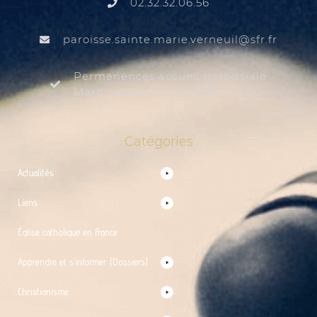
02.32.32.06.56
@liuenrev.eiram.etnias.essiorap
rf.rfs
Permanences accueil paroissiale
Mardi au samedi de 9:30 à 12:00
Catégories
Actualités
Liens
Église catholique en France
Apprendre et s’informer (Dossiers)
Christianisme