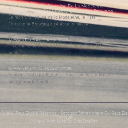
Dimanche 2 Août À L’église De La Madeleine,
Messe Célébrée Par Le Père Christophe Barwang
Ce matin, à l’église de la Madeleine, le Père
Christophe Barwang a célébré la messe.
Messes Du 3 Au 9 Août 2026
– Co Semaine 31 Lundi 3 août – de la férie Mardi 4
août –
Messes Du 10 Au 16 Août 2026
Semaine 32 Lundi 10 août – Saint Laurent, diacre et
martyr Mardi 11 août –
Ⓒ 2019 Tout Droits Réservés - Paroisse Sainte Marie Du Pays De
Verneuil
© Made With Love By CreaSite.Pro