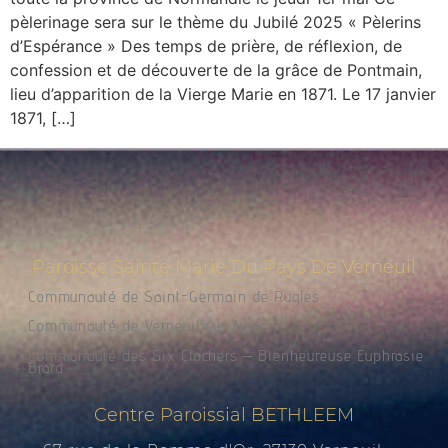
pèlerinage sera sur le thème du Jubilé 2025 « Pèlerins
d’Espérance » Des temps de prière, de réflexion, de
confession et de découverte de la grâce de Pontmain,
lieu d’apparition de la Vierge Marie en 1871. Le 17 janvier
1871, […]
Paroisse Sainte Marie Du Pays De Verneuil
Communauté de Saint-Germain de Rugles
Communauté de Verneuil sur Avre
Communauté des Six Clochers – Bienheureuse Euphrasie
Brard
Centre Paroissial BETHLEEM