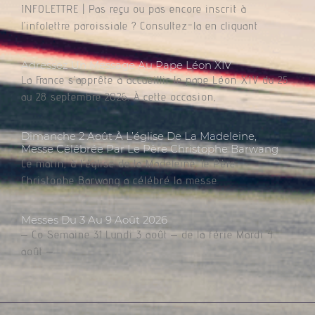
INFOLETTRE | Pas reçu ou pas encore inscrit à
l’infolettre paroissiale ? Consultez-la en cliquant
Adressez Un Message Au Pape Léon XIV
La France s’apprête à accueillir le pape Léon XIV du 25
au 28 septembre 2026. À cette occasion,
Dimanche 2 Août À L’église De La Madeleine,
Messe Célébrée Par Le Père Christophe Barwang
Ce matin, à l’église de la Madeleine, le Père
Christophe Barwang a célébré la messe.
Messes Du 3 Au 9 Août 2026
– Co Semaine 31 Lundi 3 août – de la férie Mardi 4
août –