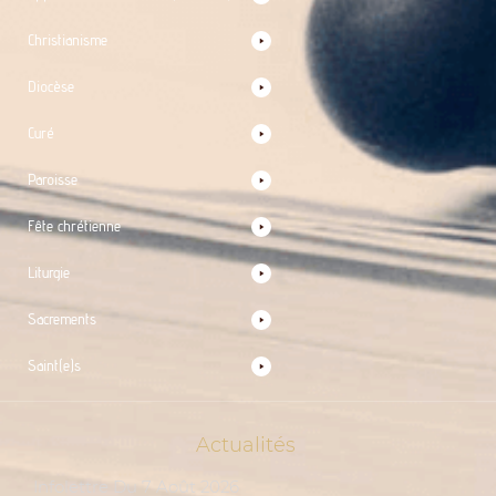
Christianisme
Diocèse
Curé
Paroisse
Fête chrétienne
Liturgie
Sacrements
Saint(e)s
Actualités
Infolettre Du 7 Août 2026