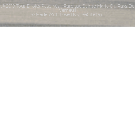
Ⓒ 2019 Tout Droits Réservés - Paroisse Sainte Marie Du Pays De
Verneuil
© Made With Love By CreaSite.Pro