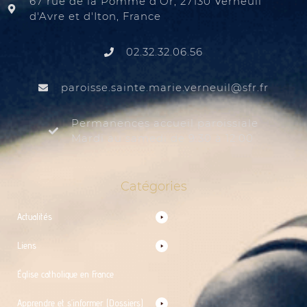
67 rue de la Pomme d'Or, 27130 Verneuil
d'Avre et d'Iton, France
02.32.32.06.56
@liuenrev.eiram.etnias.essiorap
rf.rfs
Permanences accueil paroissiale
Mardi au samedi de 9:30 à 12:00
Catégories
Actualités
Liens
Église catholique en France
Apprendre et s’informer (Dossiers)