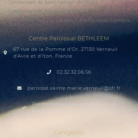
Communauté de Saint-Germain de Rugles
Communauté de Verneuil sur Avre
Communauté des Six Clochers – Bienheureuse Euphrasie
Brard
Centre Paroissial BETHLEEM
67 rue de la Pomme d'Or, 27130 Verneuil
d'Avre et d'Iton, France
02.32.32.06.56
@liuenrev.eiram.etnias.essiorap
rf.rfs
Permanences accueil paroissiale
Mardi au samedi de 9:30 à 12:00
Catégories