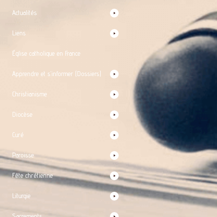
Actualités
Liens
Église catholique en France
Apprendre et s’informer (Dossiers)
Christianisme
Diocèse
Curé
Paroisse
Fête chrétienne
Liturgie
Sacrements