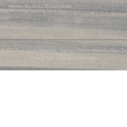
Messes Du 10 Au 16 Août 2026
Semaine 32 Lundi 10 août – Saint Laurent, diacre et
martyr Mardi 11 août –
Ⓒ 2019 Tout Droits Réservés - Paroisse Sainte Marie Du Pays De
Verneuil
© Made With Love By CreaSite.Pro