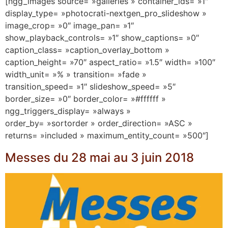
[ngg_images source= »galleries » container_ids= »1″
display_type= »photocrati-nextgen_pro_slideshow »
image_crop= »0″ image_pan= »1″
show_playback_controls= »1″ show_captions= »0″
caption_class= »caption_overlay_bottom »
caption_height= »70″ aspect_ratio= »1.5″ width= »100″
width_unit= »% » transition= »fade »
transition_speed= »1″ slideshow_speed= »5″
border_size= »0″ border_color= »#ffffff »
ngg_triggers_display= »always »
order_by= »sortorder » order_direction= »ASC »
returns= »included » maximum_entity_count= »500″]
Messes du 28 mai au 3 juin 2018