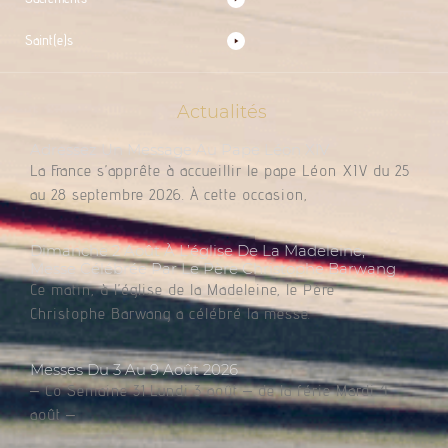
Saint(e)s
Actualités
Adressez Un Message Au Pape Léon XIV
La France s’apprête à accueillir le pape Léon XIV du 25
au 28 septembre 2026. À cette occasion,
Dimanche 2 Août À L’église De La Madeleine,
Messe Célébrée Par Le Père Christophe Barwang
Ce matin, à l’église de la Madeleine, le Père
Christophe Barwang a célébré la messe.
Messes Du 3 Au 9 Août 2026
– Co Semaine 31 Lundi 3 août – de la férie Mardi 4
août –