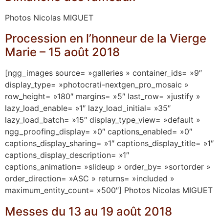
Photos Nicolas MIGUET
Procession en l’honneur de la Vierge
Marie – 15 août 2018
[ngg_images source= »galleries » container_ids= »9″
display_type= »photocrati-nextgen_pro_mosaic »
row_height= »180″ margins= »5″ last_row= »justify »
lazy_load_enable= »1″ lazy_load_initial= »35″
lazy_load_batch= »15″ display_type_view= »default »
ngg_proofing_display= »0″ captions_enabled= »0″
captions_display_sharing= »1″ captions_display_title= »1″
captions_display_description= »1″
captions_animation= »slideup » order_by= »sortorder »
order_direction= »ASC » returns= »included »
maximum_entity_count= »500″] Photos Nicolas MIGUET
Messes du 13 au 19 août 2018