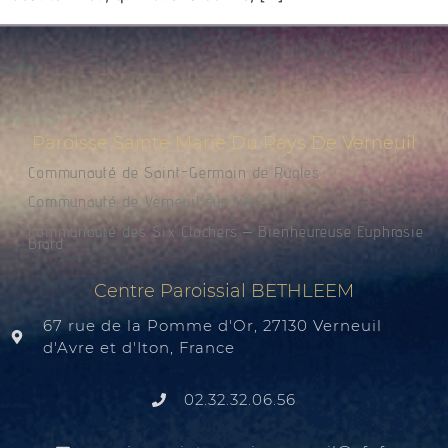
Paroisse Sainte Marie Du Pays De Verneuil
Communauté de Saint-Germain de Rugles
Communauté de Verneuil sur Avre
Communauté des Six Clochers – Bienheureuse Euphrasie
Brard
Centre Paroissial BETHLEEM
67 rue de la Pomme d'Or, 27130 Verneuil
d'Avre et d'Iton, France
02.32.32.06.56