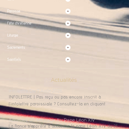
Paroisse
Fête chrétienne
Liturgie
Sacrements
Saint(e)s
Actualités
Infolettre Du 7 Août 2026
INFOLETTRE | Pas reçu ou pas encore inscrit à
l’infolettre paroissiale ? Consultez-la en cliquant
Adressez Un Message Au Pape Léon XIV
La France s’apprête à accueillir le pape Léon XIV du 25