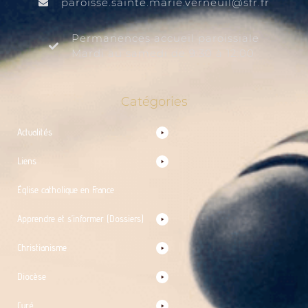
@liuenrev.eiram.etnias.essiorap
rf.rfs
Permanences accueil paroissiale
Mardi au samedi de 9:30 à 12:00
Catégories
Actualités
Liens
Église catholique en France
Apprendre et s’informer (Dossiers)
Christianisme
Diocèse
Curé