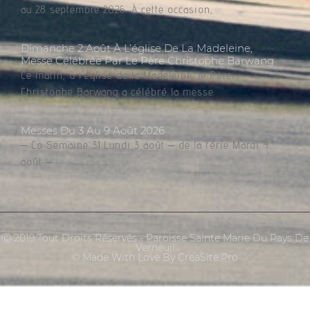
au 28 septembre 2026. À cette occasion,
Dimanche 2 Août À L’église De La Madeleine,
Messe Célébrée Par Le Père Christophe Barwang
Ce matin, à l’église de la Madeleine, le Père
Christophe Barwang a célébré la messe.
Messes Du 3 Au 9 Août 2026
– Co Semaine 31 Lundi 3 août – de la férie Mardi 4
août –
Ⓒ 2019 Tout Droits Réservés - Paroisse Sainte Marie Du Pays De
Verneuil
© Made With Love By CreaSite.Pro