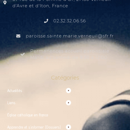
d'Avre et d'Iton, France
02.32.32.06.56
@liuenrev.eiram.etnias.essiorap
rf.rfs
Permanences accueil paroissiale
Mardi au samedi de 9:30 à 12:00
Catégories
Actualités
Liens
Église catholique en France
Apprendre et s’informer (Dossiers)