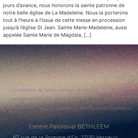
jours d’avance, nous honorons la sainte patronne de
notre belle église de La Madeleine. Nous la porterons
tout à l’heure à l’issue de cette messe en procession
jusqu’à l’église St Jean. Sainte Marie-Madeleine, aussi
appelée Sainte Marie de Magdala, […]
Paroisse Sainte Marie Du Pays De Verneuil
Communauté de Saint-Germain de Rugles
Communauté de Verneuil sur Avre
Communauté des Six Clochers – Bienheureuse Euphrasie
Brard
Centre Paroissial BETHLEEM
67 rue de la Pomme d'Or, 27130 Verneuil