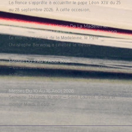
La France s’apprête à accueillir le pape Léon XIV du 25
au 28 septembre 2026. À cette occasion,
Dimanche 2 Août À L’église De La Madeleine,
Messe Célébrée Par Le Père Christophe Barwang
Ce matin, à l’église de la Madeleine, le Père
Christophe Barwang a célébré la messe.
Messes Du 3 Au 9 Août 2026
– Co Semaine 31 Lundi 3 août – de la férie Mardi 4
août –
Messes Du 10 Au 16 Août 2026
Semaine 32 Lundi 10 août – Saint Laurent, diacre et
martyr Mardi 11 août –