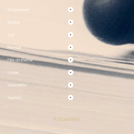
Christianisme
Diocèse
Curé
Paroisse
Fête chrétienne
Liturgie
Sacrements
Saint(e)s
Actualités
Adressez Un Message Au Pape Léon XIV