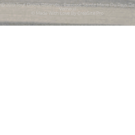
Ⓒ 2019 Tout Droits Réservés - Paroisse Sainte Marie Du Pays De
Verneuil
© Made With Love By CreaSite.Pro