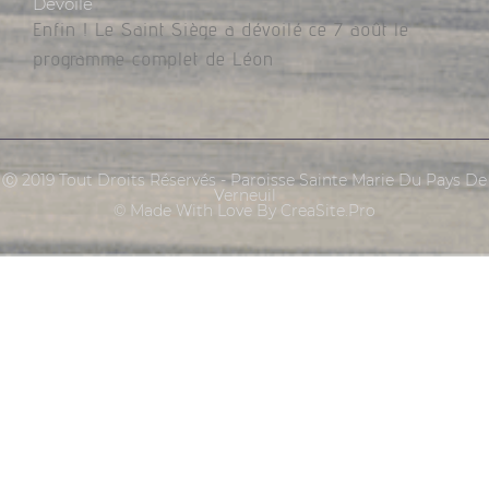
Dévoilé
Enfin ! Le Saint Siège a dévoilé ce 7 août le
programme complet de Léon
Ⓒ 2019 Tout Droits Réservés - Paroisse Sainte Marie Du Pays De
Verneuil
© Made With Love By CreaSite.Pro