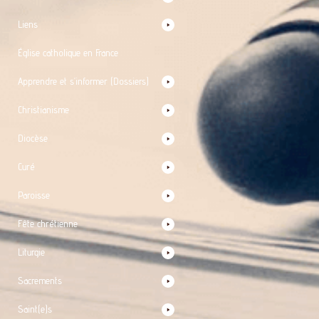
Liens
Église catholique en France
Apprendre et s’informer (Dossiers)
Christianisme
Diocèse
Curé
Paroisse
Fête chrétienne
Liturgie
Sacrements
Saint(e)s