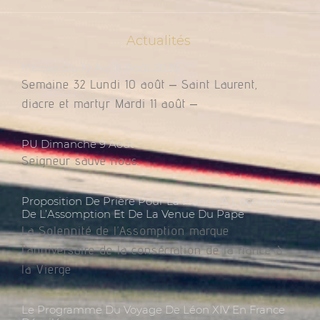
Actualités
Messes Du 10 Au 16 Août 2026
Semaine 32 Lundi 10 août – Saint Laurent,
diacre et martyr Mardi 11 août –
PU Dimanche 9 Août
Seigneur sauve nous.
Proposition De Prière Pour La France À L’occasion
De L’Assomption Et De La Venue Du Pape
La Solennité de l’Assomption marque
l’anniversaire de la consécration de la France à
la Vierge
Le Programme Du Voyage De Léon XIV En France