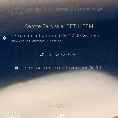
Communauté de Verneuil sur Avre
Communauté des Six Clochers – Bienheureuse
Euphrasie Brard
Centre Paroissial BETHLEEM
67 rue de la Pomme d'Or, 27130 Verneuil
d'Avre et d'Iton, France
02.32.32.06.56
@liuenrev.eiram.etnias.essiorap
rf.rfs
Permanences accueil paroissiale
Mardi au samedi de 9:30 à 12:00
Catégories
Actualités