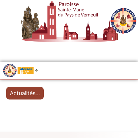
.....
Messes
Actualités…