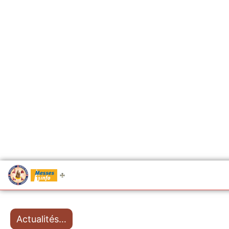
.....
Messes
Actualités…