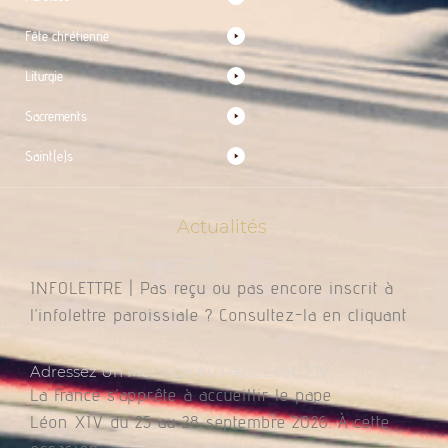
Fête chrétienne
Liturgie
Sacrements
Saint(e)s
Actualités
Infolettre Du 7 Août 2026
INFOLETTRE | Pas reçu ou pas encore inscrit à
l’infolettre paroissiale ? Consultez-la en cliquant
Adressez Un Message Au Pape Léon XIV
La France s’apprête à accueillir le pape
Léon XIV du 25 au 28 septembre 2026. À cette