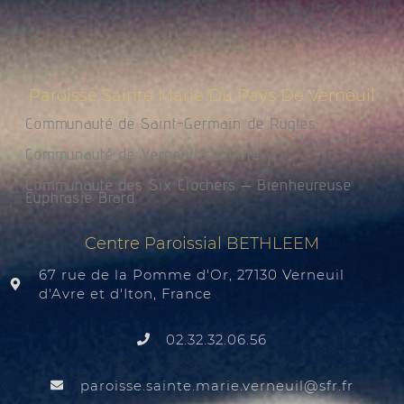
Paroisse Sainte Marie Du Pays De Verneuil
Communauté de Saint-Germain de Rugles
Communauté de Verneuil sur Avre
Communauté des Six Clochers – Bienheureuse
Euphrasie Brard
Centre Paroissial BETHLEEM
67 rue de la Pomme d'Or, 27130 Verneuil
d'Avre et d'Iton, France
02.32.32.06.56
@liuenrev.eiram.etnias.essiorap
rf.rfs