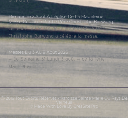
occasion,
Dimanche 2 Août À L’église De La Madeleine,
Messe Célébrée Par Le Père Christophe Barwang
Ce matin, à l’église de la Madeleine, le Père
Christophe Barwang a célébré la messe.
Messes Du 3 Au 9 Août 2026
– Co Semaine 31 Lundi 3 août – de la férie
Mardi 4 août –
Ⓒ 2019 Tout Droits Réservés - Paroisse Sainte Marie Du Pays De
Verneuil
© Made With Love By CreaSite.Pro