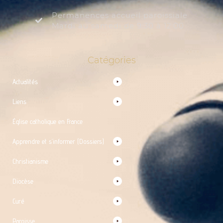
Permanences accueil paroissiale
Mardi au samedi de 9:30 à 12:00
Catégories
Actualités
Liens
Église catholique en France
Apprendre et s’informer (Dossiers)
Christianisme
Diocèse
Curé
Paroisse