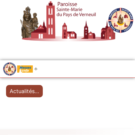
.....
Messes
Actualités…