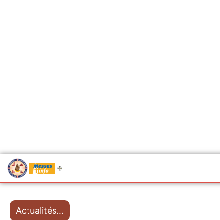
.....
Messes
Actualités…