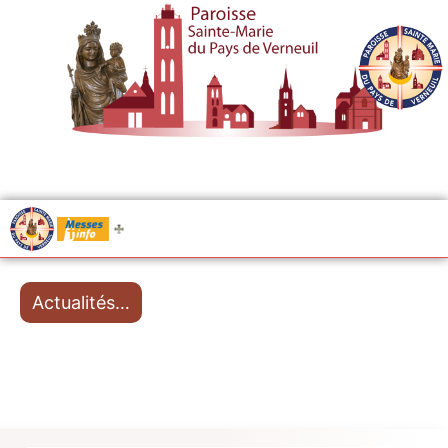
.....
Messes
Actualités…