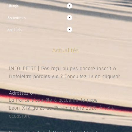
Liturgie
Sacrements
Saint(e)s
Actualités
Infolettre Du 7 Août 2026
INFOLETTRE | Pas reçu ou pas encore inscrit à
l’infolettre paroissiale ? Consultez-la en cliquant
Adressez Un Message Au Pape Léon XIV
La France s’apprête à accueillir le pape
Léon XIV du 25 au 28 septembre 2026. À cette
occasion,