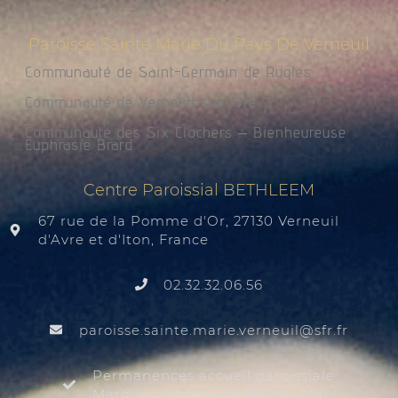
Paroisse Sainte Marie Du Pays De Verneuil
Communauté de Saint-Germain de Rugles
Communauté de Verneuil sur Avre
Communauté des Six Clochers – Bienheureuse
Euphrasie Brard
Centre Paroissial BETHLEEM
67 rue de la Pomme d'Or, 27130 Verneuil
d'Avre et d'Iton, France
02.32.32.06.56
@liuenrev.eiram.etnias.essiorap
rf.rfs
Permanences accueil paroissiale
Mardi au samedi de 9:30 à 12:00