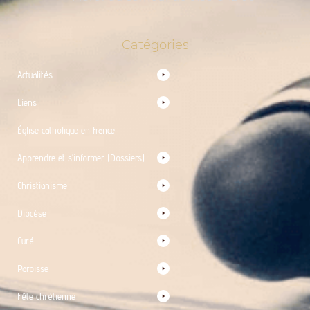
Catégories
Actualités
Liens
Église catholique en France
Apprendre et s’informer (Dossiers)
Christianisme
Diocèse
Curé
Paroisse
Fête chrétienne