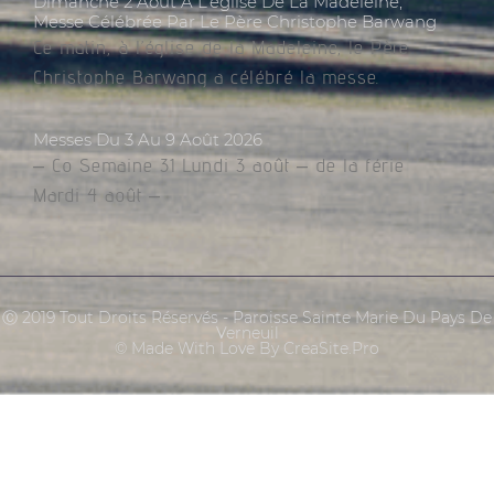
Dimanche 2 Août À L’église De La Madeleine,
Messe Célébrée Par Le Père Christophe Barwang
Ce matin, à l’église de la Madeleine, le Père
Christophe Barwang a célébré la messe.
Messes Du 3 Au 9 Août 2026
– Co Semaine 31 Lundi 3 août – de la férie
Mardi 4 août –
Ⓒ 2019 Tout Droits Réservés - Paroisse Sainte Marie Du Pays De
Verneuil
© Made With Love By CreaSite.Pro