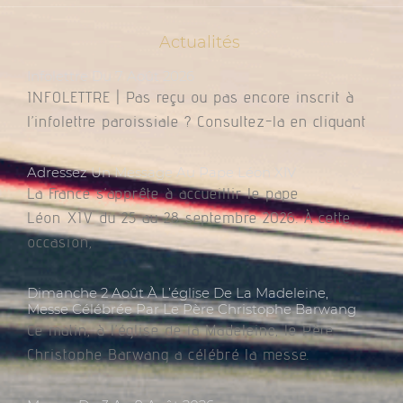
Actualités
Infolettre Du 7 Août 2026
INFOLETTRE | Pas reçu ou pas encore inscrit à
l’infolettre paroissiale ? Consultez-la en cliquant
Adressez Un Message Au Pape Léon XIV
La France s’apprête à accueillir le pape
Léon XIV du 25 au 28 septembre 2026. À cette
occasion,
Dimanche 2 Août À L’église De La Madeleine,
Messe Célébrée Par Le Père Christophe Barwang
Ce matin, à l’église de la Madeleine, le Père
Christophe Barwang a célébré la messe.