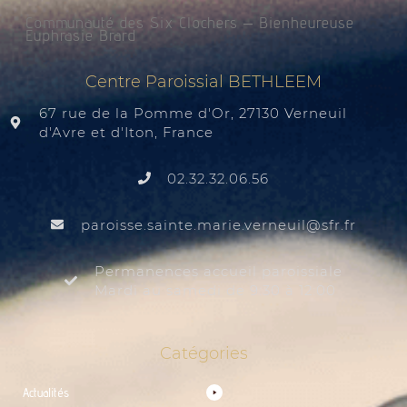
Communauté des Six Clochers – Bienheureuse
Euphrasie Brard
Centre Paroissial BETHLEEM
67 rue de la Pomme d'Or, 27130 Verneuil
d'Avre et d'Iton, France
02.32.32.06.56
@liuenrev.eiram.etnias.essiorap
rf.rfs
Permanences accueil paroissiale
Mardi au samedi de 9:30 à 12:00
Catégories
Actualités