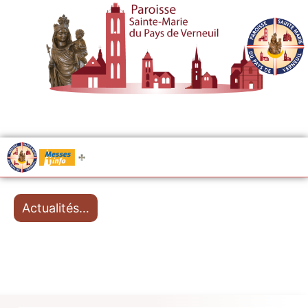
.....
Messes
Actualités…