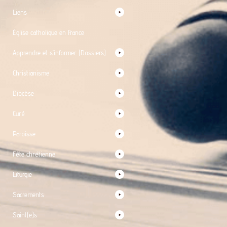
Liens
Église catholique en France
Apprendre et s’informer (Dossiers)
Christianisme
Diocèse
Curé
Paroisse
Fête chrétienne
Liturgie
Sacrements
Saint(e)s