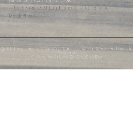
Messes Du 3 Au 9 Août 2026
– Co Semaine 31 Lundi 3 août – de la férie
Mardi 4 août –
Ⓒ 2019 Tout Droits Réservés - Paroisse Sainte Marie Du Pays De
Verneuil
© Made With Love By CreaSite.Pro