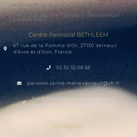
Communauté de Verneuil sur Avre
Communauté des Six Clochers – Bienheureuse
Euphrasie Brard
Centre Paroissial BETHLEEM
67 rue de la Pomme d'Or, 27130 Verneuil
d'Avre et d'Iton, France
02.32.32.06.56
@liuenrev.eiram.etnias.essiorap
rf.rfs
Permanences accueil paroissiale
Mardi au samedi de 9:30 à 12:00
Catégories