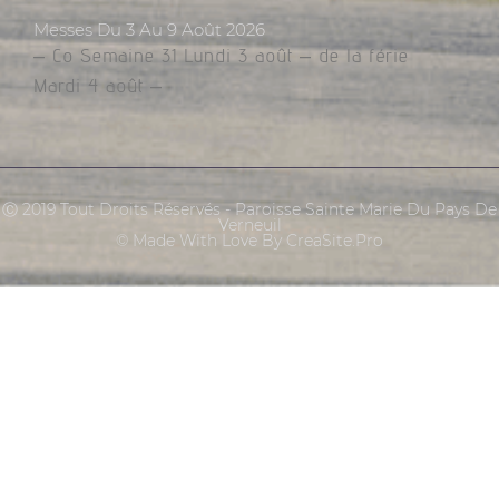
Messes Du 3 Au 9 Août 2026
– Co Semaine 31 Lundi 3 août – de la férie
Mardi 4 août –
Ⓒ 2019 Tout Droits Réservés - Paroisse Sainte Marie Du Pays De
Verneuil
© Made With Love By CreaSite.Pro