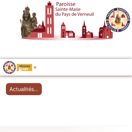
.....
Messes
Actualités…