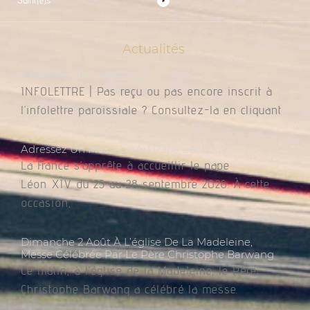
Saint(e)s
Actualités
Infolettre Du 7 Août 2026
INFOLETTRE | Pas reçu ou pas encore inscrit à
l’infolettre paroissiale ? Consultez-la en cliquant
Adressez Un Message Au Pape Léon XIV
La France s’apprête à accueillir le pape
Léon XIV du 25 au 28 septembre 2026. À cette
occasion,
Dimanche 2 Août À L’église De La Madeleine,
Messe Célébrée Par Le Père Christophe Barwang
Ce matin, à l’église de la Madeleine, le Père
Christophe Barwang a célébré la messe.