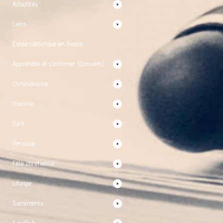
Actualités
Liens
Église catholique en France
Apprendre et s’informer (Dossiers)
Christianisme
Diocèse
Curé
Paroisse
Fête chrétienne
Liturgie
Sacrements