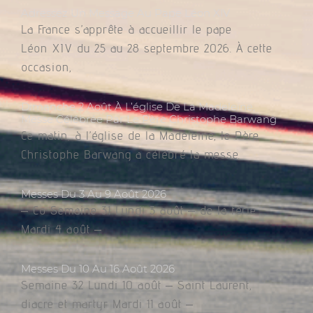
Adressez Un Message Au Pape Léon XIV
La France s’apprête à accueillir le pape
Léon XIV du 25 au 28 septembre 2026. À cette
occasion,
Dimanche 2 Août À L’église De La Madeleine,
Messe Célébrée Par Le Père Christophe Barwang
Ce matin, à l’église de la Madeleine, le Père
Christophe Barwang a célébré la messe.
Messes Du 3 Au 9 Août 2026
– Co Semaine 31 Lundi 3 août – de la férie
Mardi 4 août –
Messes Du 10 Au 16 Août 2026
Semaine 32 Lundi 10 août – Saint Laurent,
diacre et martyr Mardi 11 août –