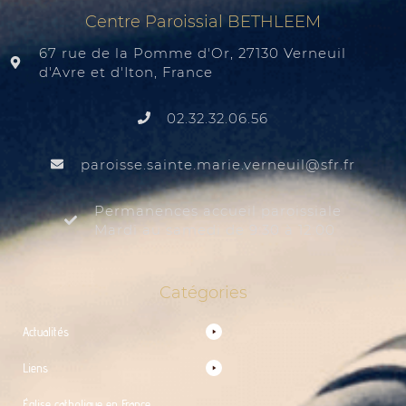
Centre Paroissial BETHLEEM
67 rue de la Pomme d'Or, 27130 Verneuil
d'Avre et d'Iton, France
02.32.32.06.56
@liuenrev.eiram.etnias.essiorap
rf.rfs
Permanences accueil paroissiale
Mardi au samedi de 9:30 à 12:00
Catégories
Actualités
Liens
Église catholique en France