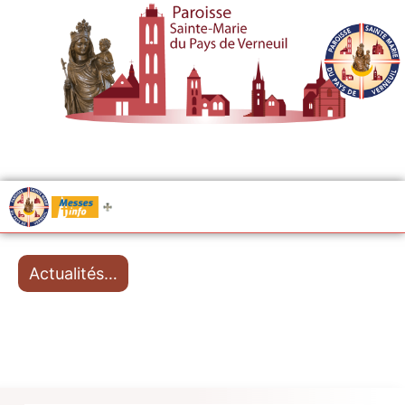
.....
Messes
Actualités…