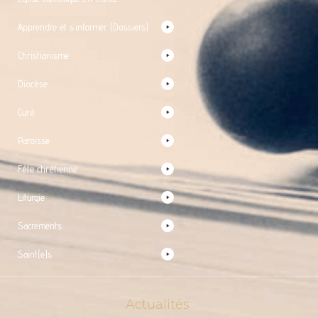
Apprendre et s’informer (Dossiers)
Christianisme
Diocèse
Curé
Paroisse
Fête chrétienne
Liturgie
Sacrements
Saint(e)s
Actualités