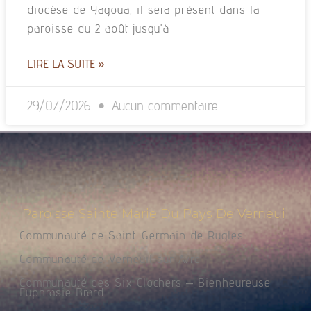
diocèse de Yagoua, il sera présent dans la
paroisse du 2 août jusqu’à
LIRE LA SUITE »
29/07/2026
Aucun commentaire
Paroisse Sainte Marie Du Pays De Verneuil
Communauté de Saint-Germain de Rugles
Communauté de Verneuil sur Avre
Communauté des Six Clochers – Bienheureuse
Euphrasie Brard