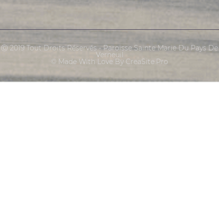
Ⓒ 2019 Tout Droits Réservés - Paroisse Sainte Marie Du Pays De
Verneuil
© Made With Love By CreaSite.Pro