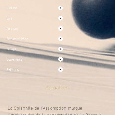
Diocèse
Curé
Paroisse
Fête chrétienne
Liturgie
Sacrements
Saint(e)s
Actualités
Proposition De Prière Pour La France À L’occasion
De L’Assomption Et De La Venue Du Pape
La Solennité de l’Assomption marque
l’anniversaire de la consécration de la France à