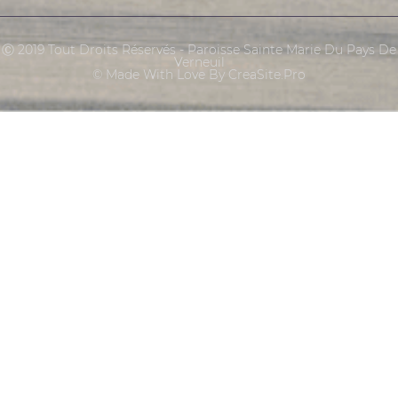
Ⓒ 2019 Tout Droits Réservés - Paroisse Sainte Marie Du Pays De
Verneuil
© Made With Love By CreaSite.Pro