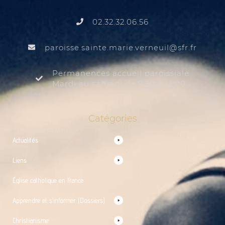
02.32.32.06.56
@liuenrev.eiram.etnias.essiorap
rf.rfs
Permanences accueil paroissiale
Mardi au samedi de 9:30 à 12:00
Catégories
Actualités
Liens
Église catholique en France
Apprendre et s’informer (Dossiers)
Christianisme