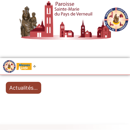
.....
Messes
Actualités…