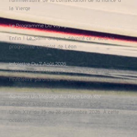
la Vierge
Le Programme Du Voyage De Léon XIV En France
Dévoilé
Enfin ! Le Saint Siège a dévoilé ce 7 août le
programme complet de Léon
Infolettre Du 7 Août 2026
INFOLETTRE | Pas reçu ou pas encore inscrit à
l’infolettre paroissiale ? Consultez-la en cliquant
Adressez Un Message Au Pape Léon XIV
La France s’apprête à accueillir le pape
Léon XIV du 25 au 28 septembre 2026. À cette
occasion,