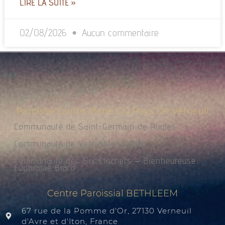
LIRE LA SUITE »
02/08/2026
Aucun commentaire
Paroisse Sainte Marie Du Pays De Verneuil
Communauté de Saint-Germain de Rugles
Communauté de Verneuil sur Avre
Communauté des Six Clochers – Bienheureuse
Euphrasie Brard
Centre Paroissial BETHLEEM
67 rue de la Pomme d'Or, 27130 Verneuil
d'Avre et d'Iton, France