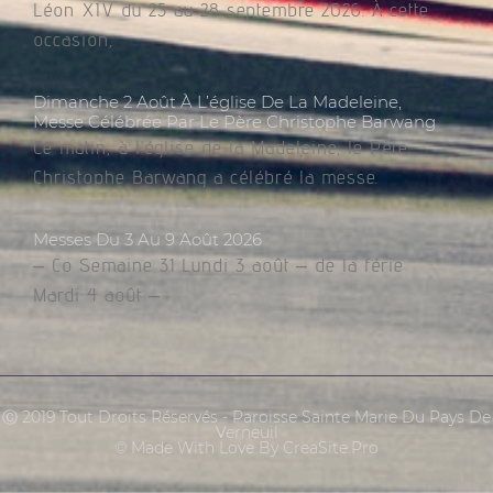
Léon XIV du 25 au 28 septembre 2026. À cette
occasion,
Dimanche 2 Août À L’église De La Madeleine,
Messe Célébrée Par Le Père Christophe Barwang
Ce matin, à l’église de la Madeleine, le Père
Christophe Barwang a célébré la messe.
Messes Du 3 Au 9 Août 2026
– Co Semaine 31 Lundi 3 août – de la férie
Mardi 4 août –
Ⓒ 2019 Tout Droits Réservés - Paroisse Sainte Marie Du Pays De
Verneuil
© Made With Love By CreaSite.Pro