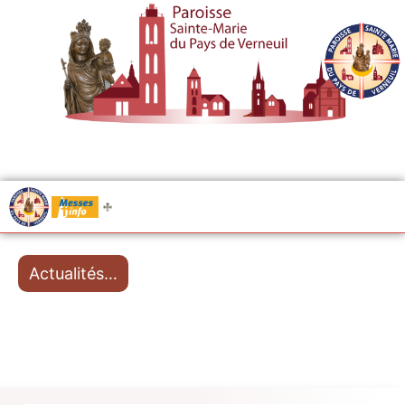
.....
Messes
Actualités…