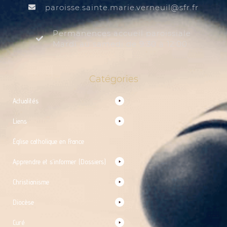
@liuenrev.eiram.etnias.essiorap
rf.rfs
Permanences accueil paroissiale
Mardi au samedi de 9:30 à 12:00
Catégories
Actualités
Liens
Église catholique en France
Apprendre et s’informer (Dossiers)
Christianisme
Diocèse
Curé