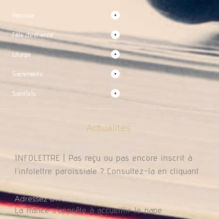
Paroisse
Fête chrétienne
Liturgie
Sacrements
Saint(e)s
Actualités
Infolettre Du 7 Août 2026
INFOLETTRE | Pas reçu ou pas encore inscrit à
l’infolettre paroissiale ? Consultez-la en cliquant
Adressez Un Message Au Pape Léon XIV
La France s’apprête à accueillir le pape