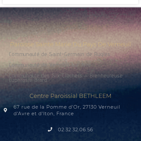
Paroisse Sainte Marie Du Pays De Verneuil
Communauté de Saint-Germain de Rugles
Communauté de Verneuil sur Avre
Communauté des Six Clochers – Bienheureuse
Euphrasie Brard
Centre Paroissial BETHLEEM
67 rue de la Pomme d'Or, 27130 Verneuil
d'Avre et d'Iton, France
02.32.32.06.56