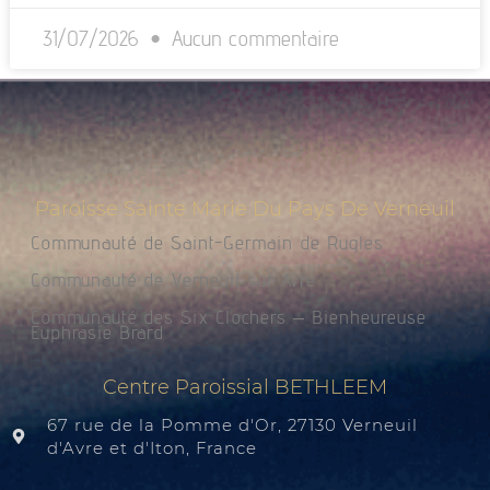
31/07/2026
Aucun commentaire
Paroisse Sainte Marie Du Pays De Verneuil
Communauté de Saint-Germain de Rugles
Communauté de Verneuil sur Avre
Communauté des Six Clochers – Bienheureuse
Euphrasie Brard
Centre Paroissial BETHLEEM
67 rue de la Pomme d'Or, 27130 Verneuil
d'Avre et d'Iton, France