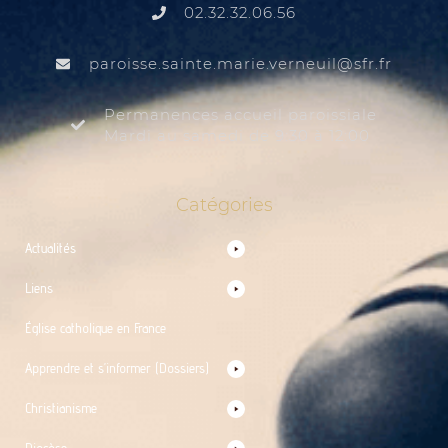
02.32.32.06.56
@liuenrev.eiram.etnias.essiorap
rf.rfs
Permanences accueil paroissiale
Mardi au samedi de 9:30 à 12:00
Catégories
Actualités
Liens
Église catholique en France
Apprendre et s’informer (Dossiers)
Christianisme