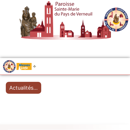
.....
Messes
Actualités…