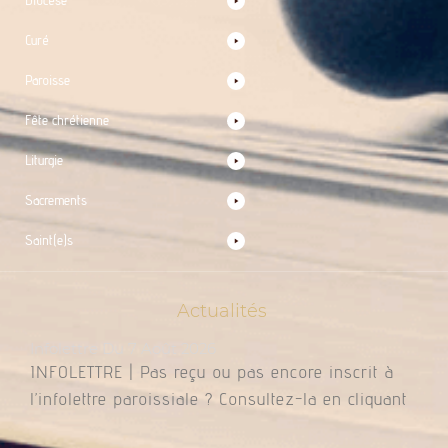
Diocèse
Curé
Paroisse
Fête chrétienne
Liturgie
Sacrements
Saint(e)s
Actualités
Infolettre Du 7 Août 2026
INFOLETTRE | Pas reçu ou pas encore inscrit à
l’infolettre paroissiale ? Consultez-la en cliquant