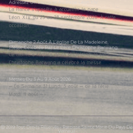
Adressez Un Message Au Pape Léon XIV
La France s’apprête à accueillir le pape
Léon XIV du 25 au 28 septembre 2026. À cette
occasion,
Dimanche 2 Août À L’église De La Madeleine,
Messe Célébrée Par Le Père Christophe Barwang
Ce matin, à l’église de la Madeleine, le Père
Christophe Barwang a célébré la messe.
Messes Du 3 Au 9 Août 2026
– Co Semaine 31 Lundi 3 août – de la férie
Mardi 4 août –
Ⓒ 2019 Tout Droits Réservés - Paroisse Sainte Marie Du Pays De
Verneuil