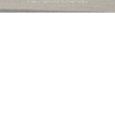
© Made With Love By CreaSite.Pro