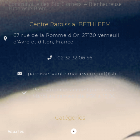
Communauté des Six Clochers – Bienheureuse
Euphrasie Brard
Centre Paroissial BETHLEEM
67 rue de la Pomme d'Or, 27130 Verneuil
d'Avre et d'Iton, France
02.32.32.06.56
@liuenrev.eiram.etnias.essiorap
rf.rfs
Permanences accueil paroissiale
Mardi au samedi de 9:30 à 12:00
Catégories
Actualités