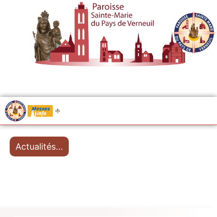
.....
Messes
Actualités…