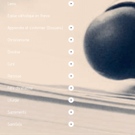
Liens
Église catholique en France
Apprendre et s’informer (Dossiers)
Christianisme
Diocèse
Curé
Paroisse
Fête chrétienne
Liturgie
Sacrements
Saint(e)s