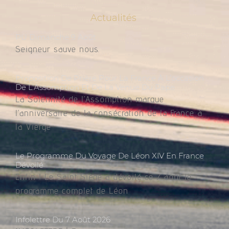
Actualités
PU Dimanche 9 Août
Seigneur sauve nous.
Proposition De Prière Pour La France À L’occasion
De L’Assomption Et De La Venue Du Pape
La Solennité de l’Assomption marque
l’anniversaire de la consécration de la France à
la Vierge
Le Programme Du Voyage De Léon XIV En France
Dévoilé
Enfin ! Le Saint Siège a dévoilé ce 7 août le
programme complet de Léon
Infolettre Du 7 Août 2026