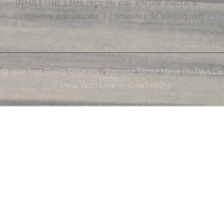
INFOLETTRE | Pas reçu ou pas encore inscrit à
l’infolettre paroissiale ? Consultez-la en cliquant
Ⓒ 2019 Tout Droits Réservés - Paroisse Sainte Marie Du Pays De
Verneuil
© Made With Love By CreaSite.Pro