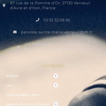
67 rue de la Pomme d'Or, 27130 Verneuil
d'Avre et d'Iton, France
02.32.32.06.56
@liuenrev.eiram.etnias.essiorap
rf.rfs
Permanences accueil paroissiale
Mardi au samedi de 9:30 à 12:00
Catégories
Actualités
Liens
Église catholique en France
Apprendre et s’informer (Dossiers)