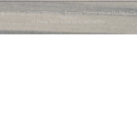
Ⓒ 2019 Tout Droits Réservés - Paroisse Sainte Marie Du Pays De
Verneuil
© Made With Love By CreaSite.Pro