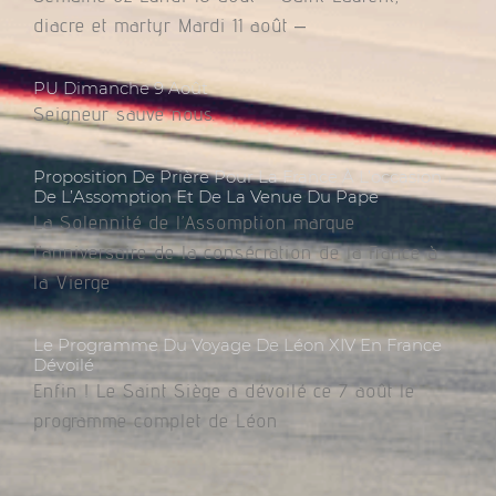
diacre et martyr Mardi 11 août –
PU Dimanche 9 Août
Seigneur sauve nous.
Proposition De Prière Pour La France À L’occasion
De L’Assomption Et De La Venue Du Pape
La Solennité de l’Assomption marque
l’anniversaire de la consécration de la France à
la Vierge
Le Programme Du Voyage De Léon XIV En France
Dévoilé
Enfin ! Le Saint Siège a dévoilé ce 7 août le
programme complet de Léon