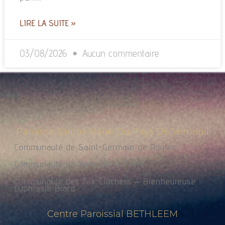
LIRE LA SUITE »
03/08/2026
Aucun commentaire
Paroisse Sainte Marie Du Pays De Verneuil
Communauté de Saint-Germain de Rugles
Communauté de Verneuil sur Avre
Communauté des Six Clochers – Bienheureuse
Euphrasie Brard
Centre Paroissial BETHLEEM