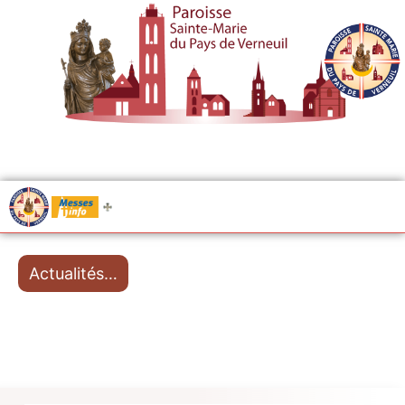
.....
Messes
Actualités…