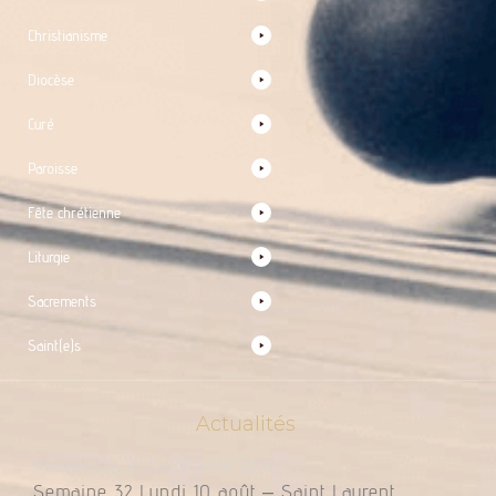
Christianisme
Diocèse
Curé
Paroisse
Fête chrétienne
Liturgie
Sacrements
Saint(e)s
Actualités
Messes Du 10 Au 16 Août 2026
Semaine 32 Lundi 10 août – Saint Laurent,