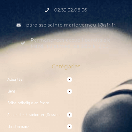
02.32.32.06.56
@liuenrev.eiram.etnias.essiorap
rf.rfs
Permanences accueil paroissiale
Mardi au samedi de 9:30 à 12:00
Catégories
Actualités
Liens
Église catholique en France
Apprendre et s’informer (Dossiers)
Christianisme