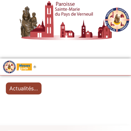
.....
Messes
Actualités…