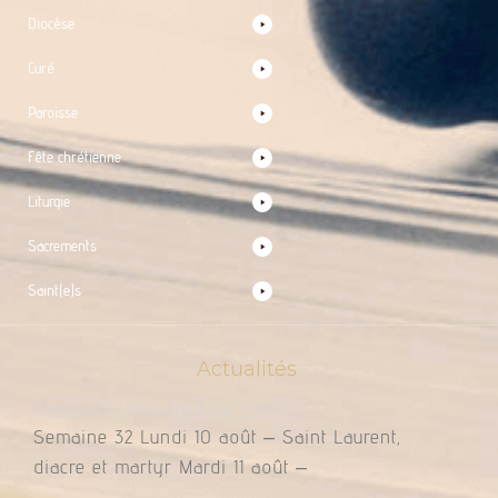
Diocèse
Curé
Paroisse
Fête chrétienne
Liturgie
Sacrements
Saint(e)s
Actualités
Messes Du 10 Au 16 Août 2026
Semaine 32 Lundi 10 août – Saint Laurent,
diacre et martyr Mardi 11 août –