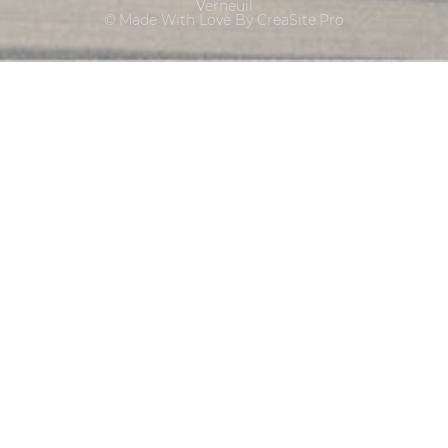
Verneuil
© Made With Love By CreaSite.Pro