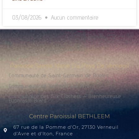
03/08/2026
Aucun commentaire
Paroisse Sainte Marie Du Pays De Verneuil
Communauté de Saint-Germain de Rugles
Communauté de Verneuil sur Avre
Communauté des Six Clochers – Bienheureuse
Euphrasie Brard
Centre Paroissial BETHLEEM
67 rue de la Pomme d'Or, 27130 Verneuil
d'Avre et d'Iton, France