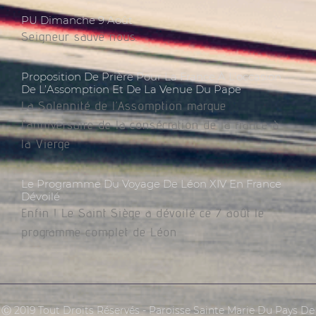
PU Dimanche 9 Août
Seigneur sauve nous.
Proposition De Prière Pour La France À L’occasion
De L’Assomption Et De La Venue Du Pape
La Solennité de l’Assomption marque
l’anniversaire de la consécration de la France à
la Vierge
Le Programme Du Voyage De Léon XIV En France
Dévoilé
Enfin ! Le Saint Siège a dévoilé ce 7 août le
programme complet de Léon
Ⓒ 2019 Tout Droits Réservés - Paroisse Sainte Marie Du Pays De