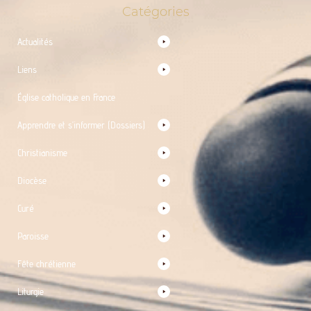
Catégories
Actualités
Liens
Église catholique en France
Apprendre et s’informer (Dossiers)
Christianisme
Diocèse
Curé
Paroisse
Fête chrétienne
Liturgie