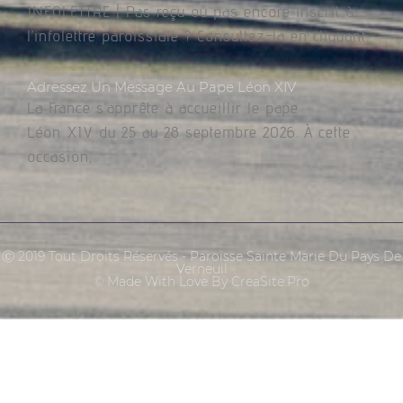
INFOLETTRE | Pas reçu ou pas encore inscrit à
l’infolettre paroissiale ? Consultez-la en cliquant
Adressez Un Message Au Pape Léon XIV
La France s’apprête à accueillir le pape
Léon XIV du 25 au 28 septembre 2026. À cette
occasion,
Ⓒ 2019 Tout Droits Réservés - Paroisse Sainte Marie Du Pays De
Verneuil
© Made With Love By CreaSite.Pro