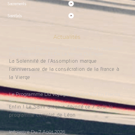
Sacrements
Saint(e)s
Actualités
Proposition De Prière Pour La France À L’occasion
De L’Assomption Et De La Venue Du Pape
La Solennité de l’Assomption marque
l’anniversaire de la consécration de la France à
la Vierge
Le Programme Du Voyage De Léon XIV En France
Dévoilé
Enfin ! Le Saint Siège a dévoilé ce 7 août le
programme complet de Léon
Infolettre Du 7 Août 2026