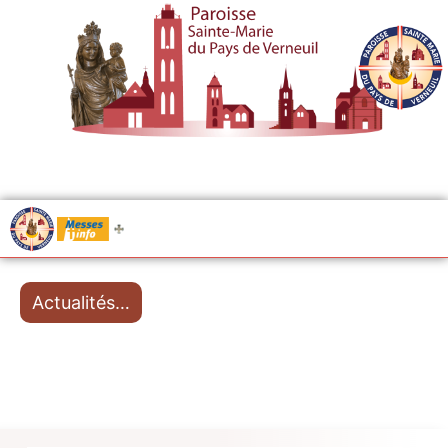
.....
Messes
Actualités…