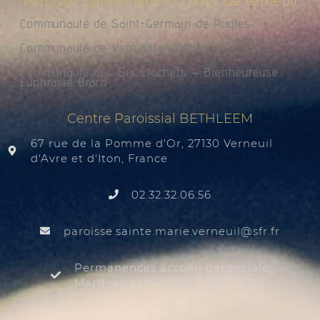
Paroisse Sainte Marie Du Pays De Verneuil
Communauté de Saint-Germain de Rugles
Communauté de Verneuil sur Avre
Communauté des Six Clochers – Bienheureuse
Euphrasie Brard
Centre Paroissial BETHLEEM
67 rue de la Pomme d'Or, 27130 Verneuil
d'Avre et d'Iton, France
02.32.32.06.56
@liuenrev.eiram.etnias.essiorap
rf.rfs
Permanences accueil paroissiale
Mardi au samedi de 9:30 à 12:00