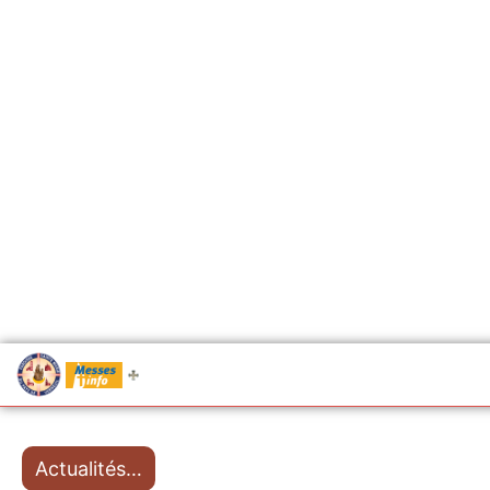
.....
Messes
Actualités…