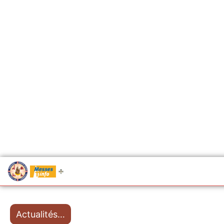
.....
Messes
Actualités…