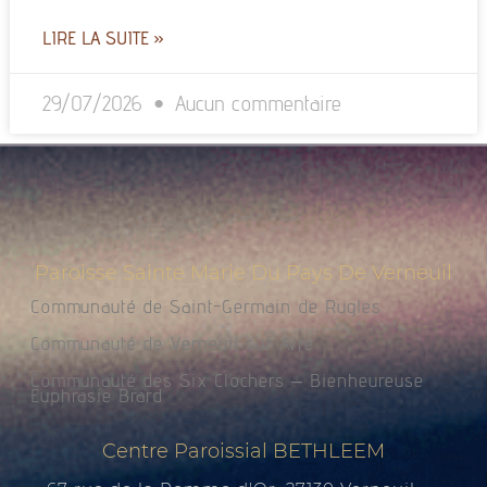
LIRE LA SUITE »
29/07/2026
Aucun commentaire
Paroisse Sainte Marie Du Pays De Verneuil
Communauté de Saint-Germain de Rugles
Communauté de Verneuil sur Avre
Communauté des Six Clochers – Bienheureuse
Euphrasie Brard
Centre Paroissial BETHLEEM