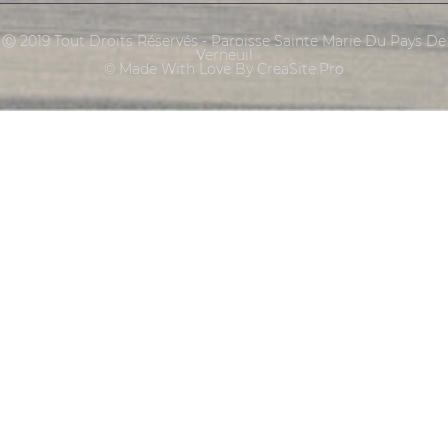
Ⓒ 2019 Tout Droits Réservés - Paroisse Sainte Marie Du Pays De
Verneuil
© Made With Love By CreaSite.Pro