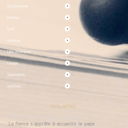
Christianisme
Diocèse
Curé
Paroisse
Fête chrétienne
Liturgie
Sacrements
Saint(e)s
Actualités
Adressez Un Message Au Pape Léon XIV
La France s’apprête à accueillir le pape