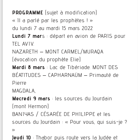
PROGRAMME
(sujet à modification)
« Il a parlé par les prophètes ! »
du lundi 7 au mardi 15 mars 2022
Lundi 7 mar
s : départ en avion de PARIS pour
TEL AVIV.
NAZARETH – MONT CARMEL/MURAQA
(évocation du prophète Elie)
Mardi 8 mars
: Lac de Tibériade. MONT DES
BÉATITUDES – CAPHARNAÜM – Primauté de
Pierre
MAGDALA,
Mecredi 9 mars
: les sources du Jourdain
(mont Hermon)
BANIYAS / CÉSARÉE DE PHILIPPE et les
sources du Jourdain : « Pour vous, qui suis-je ?
»
Jeudi 10
: Thabor puis route vers la Judée et