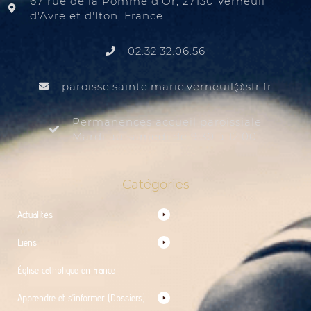
67 rue de la Pomme d'Or, 27130 Verneuil
d'Avre et d'Iton, France
02.32.32.06.56
@liuenrev.eiram.etnias.essiorap
rf.rfs
Permanences accueil paroissiale
Mardi au samedi de 9:30 à 12:00
Catégories
Actualités
Liens
Église catholique en France
Apprendre et s’informer (Dossiers)