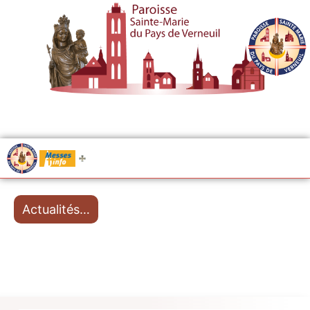
.....
Messes
Actualités…