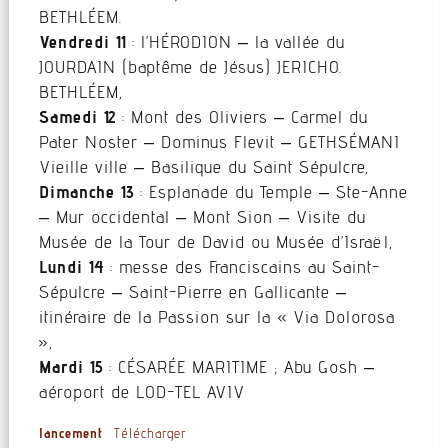
BETHLÉEM.
Vendredi 11
: l’HÉRODION – la vallée du
JOURDAIN (baptême de Jésus) JERICHO.
BETHLÉEM,
Samedi 12
: Mont des Oliviers – Carmel du
Pater Noster – Dominus Flevit – GETHSÉMANI
Vieille ville – Basilique du Saint Sépulcre,
Dimanche 13
: Esplanade du Temple – Ste-Anne
– Mur occidental – Mont Sion – Visite du
Musée de la Tour de David ou Musée d’Israël,
Lundi 14
: messe des Franciscains au Saint-
Sépulcre – Saint-Pierre en Gallicante –
itinéraire de la Passion sur la « Via Dolorosa
»,
Mardi 15
: CÉSARÉE MARITIME ; Abu Gosh –
aéroport de LOD-TEL AVIV
lancement
Télécharger