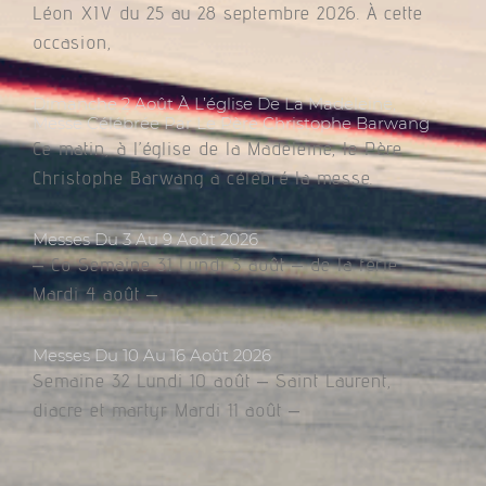
Léon XIV du 25 au 28 septembre 2026. À cette
occasion,
Dimanche 2 Août À L’église De La Madeleine,
Messe Célébrée Par Le Père Christophe Barwang
Ce matin, à l’église de la Madeleine, le Père
Christophe Barwang a célébré la messe.
Messes Du 3 Au 9 Août 2026
– Co Semaine 31 Lundi 3 août – de la férie
Mardi 4 août –
Messes Du 10 Au 16 Août 2026
Semaine 32 Lundi 10 août – Saint Laurent,
diacre et martyr Mardi 11 août –