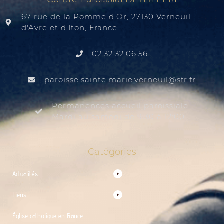
67 rue de la Pomme d'Or, 27130 Verneuil
d'Avre et d'Iton, France
02.32.32.06.56
@liuenrev.eiram.etnias.essiorap
rf.rfs
Permanences accueil paroissiale
Mardi au samedi de 9:30 à 12:00
Catégories
Actualités
Liens
Église catholique en France