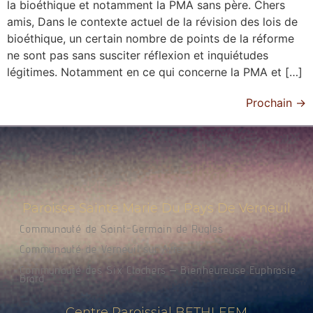
la bioéthique et notamment la PMA sans père. Chers
amis, Dans le contexte actuel de la révision des lois de
bioéthique, un certain nombre de points de la réforme
ne sont pas sans susciter réflexion et inquiétudes
légitimes. Notamment en ce qui concerne la PMA et […]
Prochain
→
Paroisse Sainte Marie Du Pays De Verneuil
Communauté de Saint-Germain de Rugles
Communauté de Verneuil sur Avre
Communauté des Six Clochers – Bienheureuse Euphrasie
Brard
Centre Paroissial BETHLEEM