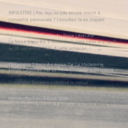
Infolettre Du 7 Août 2026
INFOLETTRE | Pas reçu ou pas encore inscrit à
l’infolettre paroissiale ? Consultez-la en cliquant
Adressez Un Message Au Pape Léon XIV
La France s’apprête à accueillir le pape Léon XIV du 25
au 28 septembre 2026. À cette occasion,
Dimanche 2 Août À L’église De La Madeleine,
Messe Célébrée Par Le Père Christophe Barwang
Ce matin, à l’église de la Madeleine, le Père
Christophe Barwang a célébré la messe.
Messes Du 3 Au 9 Août 2026
– Co Semaine 31 Lundi 3 août – de la férie Mardi 4
août –