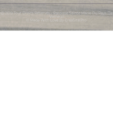
Ⓒ 2019 Tout Droits Réservés - Paroisse Sainte Marie Du Pays De
Verneuil
© Made With Love By CreaSite.Pro