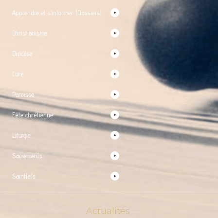
Apprendre et s’informer (Dossiers)
Christianisme
Diocèse
Curé
Paroisse
Fête chrétienne
Liturgie
Sacrements
Saint(e)s
Actualités