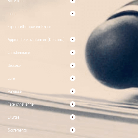
Actualités
Liens
Église catholique en France
Apprendre et s’informer (Dossiers)
Christianisme
Diocèse
Curé
Paroisse
Fête chrétienne
Liturgie
Sacrements