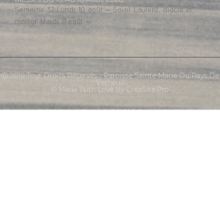
Semaine 32 Lundi 10 août – Saint Laurent, diacre et
martyr Mardi 11 août –
Ⓒ 2019 Tout Droits Réservés - Paroisse Sainte Marie Du Pays De
Verneuil
© Made With Love By CreaSite.Pro