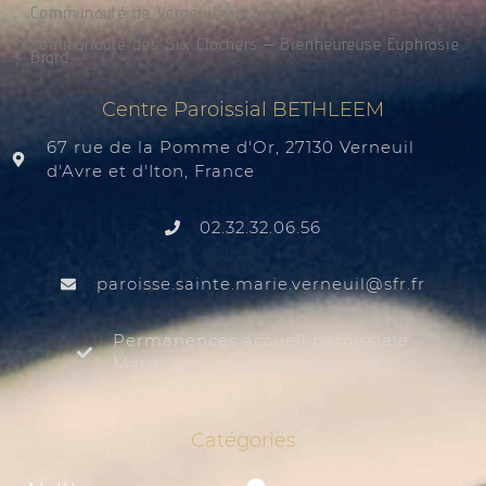
Communauté de Verneuil sur Avre
Communauté des Six Clochers – Bienheureuse Euphrasie
Brard
Centre Paroissial BETHLEEM
67 rue de la Pomme d'Or, 27130 Verneuil
d'Avre et d'Iton, France
02.32.32.06.56
@liuenrev.eiram.etnias.essiorap
rf.rfs
Permanences accueil paroissiale
Mardi au samedi de 9:30 à 12:00
Catégories