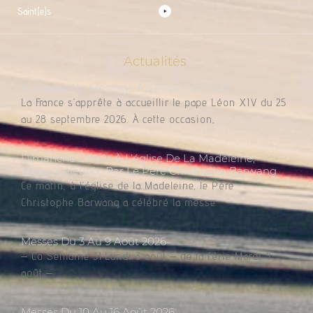
Saint(e)s
Actualités
Adressez Un Message Au Pape Léon XIV
La France s’apprête à accueillir le pape Léon XIV du 25
au 28 septembre 2026. À cette occasion,
Dimanche 2 Août À L’église De La Madeleine,
Messe Célébrée Par Le Père Christophe Barwang
Ce matin, à l’église de la Madeleine, le Père
Christophe Barwang a célébré la messe.
Messes Du 3 Au 9 Août 2026
– Co Semaine 31 Lundi 3 août – de la férie Mardi 4
août –
Messes Du 10 Au 16 Août 2026