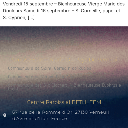
Vendredi 15 septembre – Bienheureuse Vierge Marie des
Douleurs Samedi 16 septembre – S. Corneille, pape, et
S. Cyprien, […]
Paroisse Sainte Marie Du Pays De Verneuil
Communauté de Saint-Germain de Rugles
Communauté de Verneuil sur Avre
Communauté des Six Clochers – Bienheureuse Euphrasie
Brard
Centre Paroissial BETHLEEM
67 rue de la Pomme d'Or, 27130 Verneuil
d'Avre et d'Iton, France