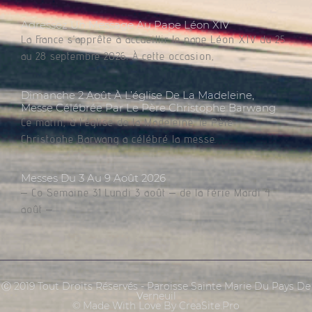
Adressez Un Message Au Pape Léon XIV
La France s’apprête à accueillir le pape Léon XIV du 25
au 28 septembre 2026. À cette occasion,
Dimanche 2 Août À L’église De La Madeleine,
Messe Célébrée Par Le Père Christophe Barwang
Ce matin, à l’église de la Madeleine, le Père
Christophe Barwang a célébré la messe.
Messes Du 3 Au 9 Août 2026
– Co Semaine 31 Lundi 3 août – de la férie Mardi 4
août –
Ⓒ 2019 Tout Droits Réservés - Paroisse Sainte Marie Du Pays De
Verneuil
© Made With Love By CreaSite.Pro