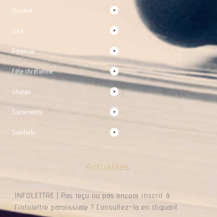
Diocèse
Curé
Paroisse
Fête chrétienne
Liturgie
Sacrements
Saint(e)s
Actualités
Infolettre Du 7 Août 2026
INFOLETTRE | Pas reçu ou pas encore inscrit à
l’infolettre paroissiale ? Consultez-la en cliquant