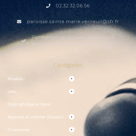
02.32.32.06.56
@liuenrev.eiram.etnias.essiorap
rf.rfs
Permanences accueil paroissiale
Mardi au samedi de 9:30 à 12:00
Catégories
Actualités
Liens
Église catholique en France
Apprendre et s’informer (Dossiers)
Christianisme