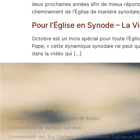
deux prochaines années afin de mieux répond
cheminement de l’Église de manière synodale, 
Pour l’Église en Synode – La 
Octobre est un mois spécial pour toute l’Égli
Pape, « cette dynamique synodale ne peut qu’ê
dans la vidéo qui […]
Paroisse Sainte Marie Du Pays De Verneuil
Communauté de Saint-Germain de Rugles
Communauté de Verneuil sur Avre
Communauté des Six Clochers – Bienheureuse Euphrasie Br