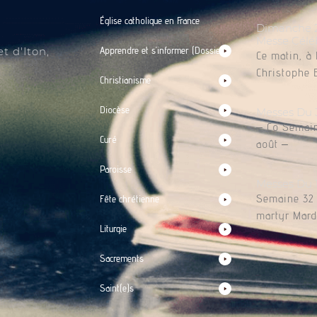
Église catholique en France
Dimanche 2 
Messe Célé
t d'Iton,
Apprendre et s’informer (Dossiers)
Ce matin, à 
Christophe 
Christianisme
Diocèse
Messes Du 
– Co Semain
Curé
août –
Paroisse
Messes Du 
Semaine 32 L
Fête chrétienne
martyr Mardi
Liturgie
Sacrements
Saint(e)s