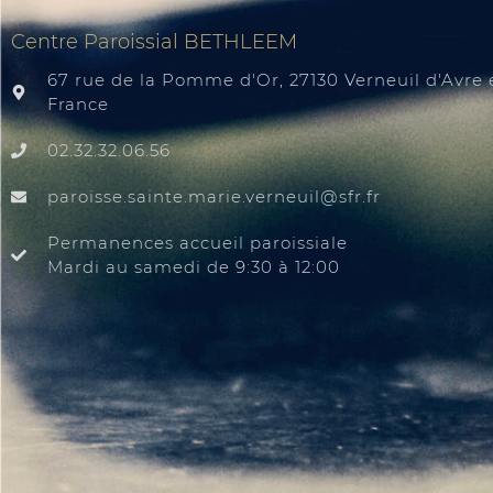
Centre Paroissial BETHLEEM
67 rue de la Pomme d'Or, 27130 Verneuil d'Avre e
France
02.32.32.06.56
@liuenrev.eiram.etnias.essiorap
rf.rfs
Permanences accueil paroissiale
Mardi au samedi de 9:30 à 12:00