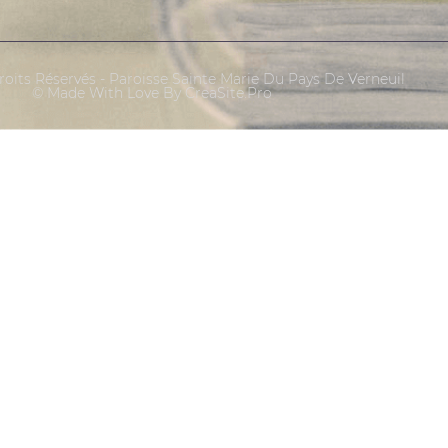
oits Réservés - Paroisse Sainte Marie Du Pays De Verneuil
© Made With Love By CreaSite.Pro