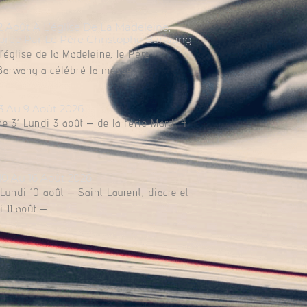
Août À L’église De La Madeleine,
brée Par Le Père Christophe Barwang
l’église de la Madeleine, le Père
Barwang a célébré la messe.
3 Au 9 Août 2026
e 31 Lundi 3 août – de la férie Mardi 4
10 Au 16 Août 2026
undi 10 août – Saint Laurent, diacre et
 11 août –