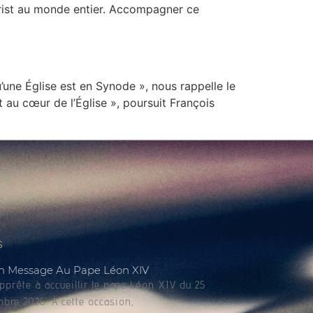
rist au monde entier. Accompagner ce
’une Église est en Synode », nous rappelle le
 au cœur de l’Église », poursuit François
s
n Message Au Pape Léon XIV
apprête à accueillir le pape Léon XIV du 25
bre 2026. À cette occasion,