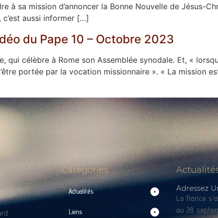
re à sa mission d’annoncer la Bonne Nouvelle de Jésus-Ch
c’est aussi informer […]
Vidéo du Pape 10 – Octobre 2023
se, qui célèbre à Rome son Assemblée synodale. Et, « lorsqu
tre portée par la vocation missionnaire ». « La mission est
Catégories
Actualité
Adressez U
Actualités
La France s’
au 28 septem
Liens
ard