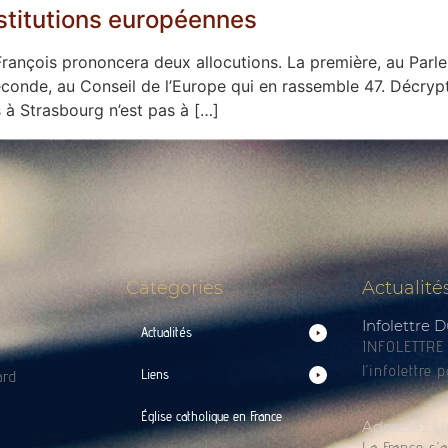
nstitutions européennes
rançois prononcera deux allocutions. La première, au Parle
econde, au Conseil de l’Europe qui en rassemble 47. Décryp
 à Strasbourg n’est pas à […]
Catégories
Actualité
Infolettre 
Actualités
INFOLETTRE |
l’infolettre 
Liens
ard
Église catholique en France
Adressez U
La France s’