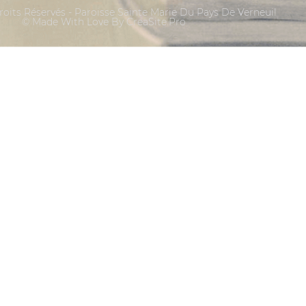
oits Réservés - Paroisse Sainte Marie Du Pays De Verneuil
© Made With Love By CreaSite.Pro