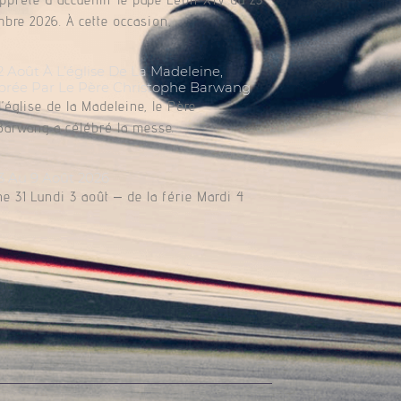
bre 2026. À cette occasion,
Août À L’église De La Madeleine,
brée Par Le Père Christophe Barwang
l’église de la Madeleine, le Père
Barwang a célébré la messe.
3 Au 9 Août 2026
e 31 Lundi 3 août – de la férie Mardi 4