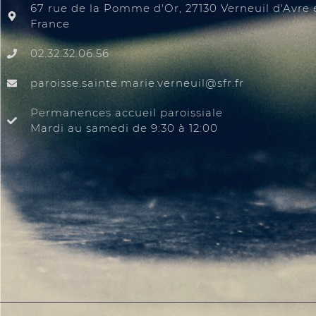
67 rue de la Pomme d'Or, 27130 Verneuil d'Avre e
France
02.32.32.06.56
@liuenrev.eiram.etnias.essiorap
rf.rfs
Permanences accueil paroissiale
Mardi au samedi de 9:30 à 12:00