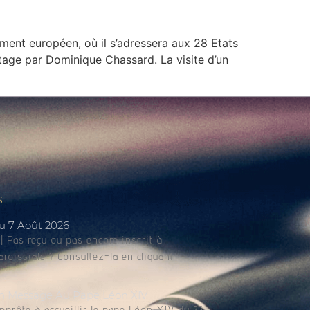
ment européen, où il s’adressera aux 28 Etats
tage par Dominique Chassard. La visite d’un
s
Du 7 Août 2026
 Pas reçu ou pas encore inscrit à
paroissiale ? Consultez-la en cliquant
n Message Au Pape Léon XIV
apprête à accueillir le pape Léon XIV du 25