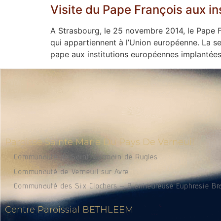
Visite du Pape François aux i
A Strasbourg, le 25 novembre 2014, le Pape F
qui appartiennent à l’Union européenne. La s
pape aux institutions européennes implantées
Paroisse Sainte Marie Du Pays De Verneuil
Communauté de Saint-Germain de Rugles
Communauté de Verneuil sur Avre
Communauté des Six Clochers – Bienheureuse Euphrasie Br
Centre Paroissial BETHLEEM