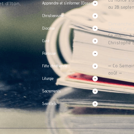
t d'Iton,
Apprendre et s’informer (Dossiers)
au 28 septem
Christianisme
Dimanche 2 
Diocèse
Messe Célé
Ce matin, à 
Curé
Christophe 
Paroisse
Messes Du 
– Co Semain
Fête chrétienne
août –
Liturgie
Sacrements
Saint(e)s