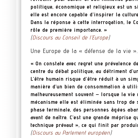
politique, économique et religieux est un 
elle est encore capable d’inspirer la cultur
Dans la réponse à cette interrogation, le C
rôle de première importance. »
(
Discours au Conseil de l’Europe
)
Une Europe de la « défense de la vie »
« On constate avec regret une prévalence 
centre du débat politique, au détriment d’u
L’être humain risque d’être réduit à un sim
manière d’un bien de consommation à utili
malheureusement souvent – lorsque la vie n
mécanisme elle est éliminée sans trop de 
phase terminale, des personnes âgées aban
avant de naître. C’est une grande méprise q
technique prévaut », ce qui finit par produ
(
Discours au Parlement européen
)