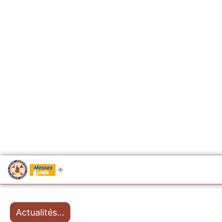
.....
Messes
Actualités…